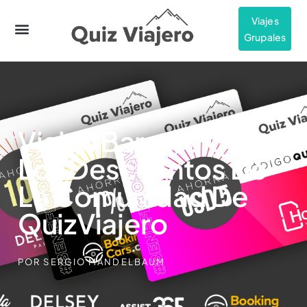
Viajes
Grupales
Viajes Baratos Con
Los Descuentos De
La Comunidad De
QuizViajero
POR
SERGIO MANDELBAUM