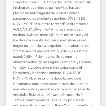
conocido como «El Campo de Piedra Pómez». Al
finalizar el recorrido seguimos viaje hasta el
pueblo de Antofagasta de la Sierra donde
pasaremos las siguientes noches. DÍA 3: 16 DE
NOVIEMBRE En nuestro tercer día visitaremos el
VOLCÁN GALÁN en 4×4 e ingresaremos a su
caldera. Su boca mide 45 km de norte a sur y 24
km de este a oeste. Por sus dimensiones es el
mayor del mundo. La erupción está calculada en
2.2 millones de años de antigüedad y se estima
expulsó 65Km³ de magma. En su enorme
dimensión alberga las Laguna Diamante y Grande,
templo natural de aves migratorias como el
Flamenco y las Parinas Andinas. DÍA 4: 17 DE
NOVIEMBRE En esta jornada de Expedición
Catamarca podremos conocer uno de los sitios
más inhóspitos y agrestes del mundo: el salar de
Antofalla. Esta excursión también es en 4×4.
También intentaremos llegar a una población
originaria situada en plena Puna Catamarqueña, la