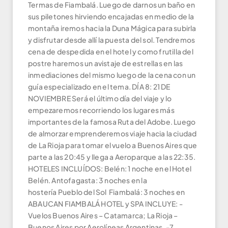
Termas de Fiambalá. Luego de darnos un baño en
sus piletones hirviendo encajadas en medio de la
montaña iremos hacia la Duna Mágica para subirla
y disfrutar desde allí la puesta del sol. Tendremos
cena de despedida en el hotel y como frutilla del
postre haremos un avistaje de estrellas en las
inmediaciones del mismo luego de la cena con un
guía especializado en el tema. DÍA 8: 21 DE
NOVIEMBRE Será el último día del viaje y lo
empezaremos recorriendo los lugares más
importantes de la famosa Ruta del Adobe. Luego
de almorzar emprenderemos viaje hacia la ciudad
de La Rioja para tomar el vuelo a Buenos Aires que
parte a las 20:45 y llega a Aeroparque a las 22:35.
HOTELES INCLUÍDOS: Belén: 1 noche en el Hotel
Belén. Antofagasta: 3 noches en la
hostería Pueblo del Sol Fiambalá: 3 noches en
ABAUCAN FIAMBALÁ HOTEL y SPA INCLUYE: -
Vuelos Buenos Aires – Catamarca; La Rioja –
Buenos Aires por Aerolíneas Argentinas. -7