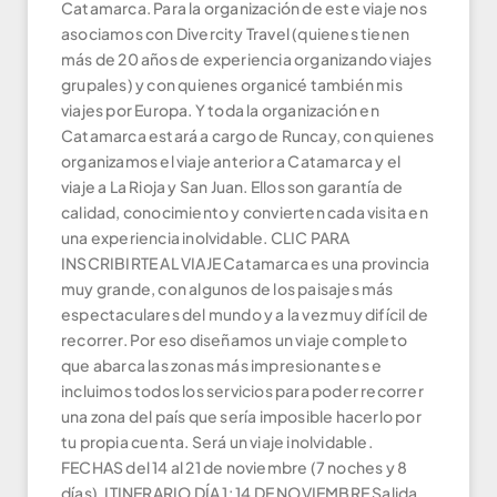
Catamarca. Para la organización de este viaje nos
asociamos con Divercity Travel (quienes tienen
más de 20 años de experiencia organizando viajes
grupales) y con quienes organicé también mis
viajes por Europa. Y toda la organización en
Catamarca estará a cargo de Runcay, con quienes
organizamos el viaje anterior a Catamarca y el
viaje a La Rioja y San Juan. Ellos son garantía de
calidad, conocimiento y convierten cada visita en
una experiencia inolvidable. CLIC PARA
INSCRIBIRTE AL VIAJE Catamarca es una provincia
muy grande, con algunos de los paisajes más
espectaculares del mundo y a la vez muy difícil de
recorrer. Por eso diseñamos un viaje completo
que abarca las zonas más impresionantes e
incluimos todos los servicios para poder recorrer
una zona del país que sería imposible hacerlo por
tu propia cuenta. Será un viaje inolvidable.
FECHAS del 14 al 21 de noviembre (7 noches y 8
días). ITINERARIO DÍA 1: 14 DE NOVIEMBRE Salida