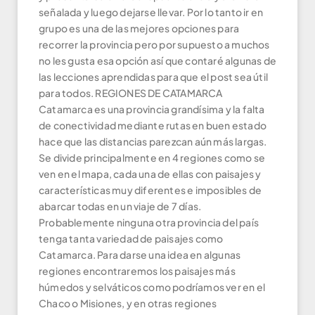
señalada y luego dejarse llevar. Por lo tanto ir en
grupo es una de las mejores opciones para
recorrer la provincia pero por supuesto a muchos
no les gusta esa opción así que contaré algunas de
las lecciones aprendidas para que el post sea útil
para todos. REGIONES DE CATAMARCA
Catamarca es una provincia grandísima y la falta
de conectividad mediante rutas en buen estado
hace que las distancias parezcan aún más largas.
Se divide principalmente en 4 regiones como se
ven en el mapa, cada una de ellas con paisajes y
características muy diferentes e imposibles de
abarcar todas en un viaje de 7 días.
Probablemente ninguna otra provincia del país
tenga tanta variedad de paisajes como
Catamarca. Para darse una idea en algunas
regiones encontraremos los paisajes más
húmedos y selváticos como podríamos ver en el
Chaco o Misiones, y en otras regiones