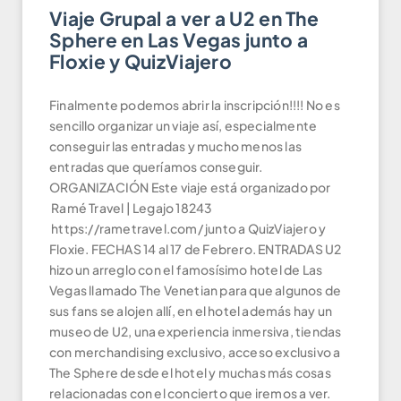
Viaje Grupal a ver a U2 en The
Sphere en Las Vegas junto a
Floxie y QuizViajero
Finalmente podemos abrir la inscripción!!!! No es
sencillo organizar un viaje así, especialmente
conseguir las entradas y mucho menos las
entradas que queríamos conseguir.
ORGANIZACIÓN Este viaje está organizado por
Ramé Travel | Legajo 18243
https://rametravel.com/ junto a QuizViajero y
Floxie. FECHAS 14 al 17 de Febrero. ENTRADAS U2
hizo un arreglo con el famosísimo hotel de Las
Vegas llamado The Venetian para que algunos de
sus fans se alojen allí, en el hotel además hay un
museo de U2, una experiencia inmersiva, tiendas
con merchandising exclusivo, acceso exclusivo a
The Sphere desde el hotel y muchas más cosas
relacionadas con el concierto que iremos a ver.