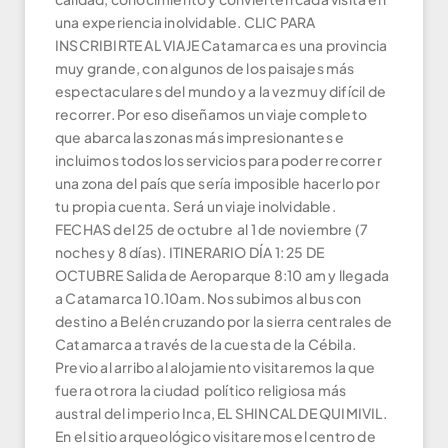
una experiencia inolvidable. CLIC PARA
INSCRIBIRTE AL VIAJE Catamarca es una provincia
muy grande, con algunos de los paisajes más
espectaculares del mundo y a la vez muy difícil de
recorrer. Por eso diseñamos un viaje completo
que abarca las zonas más impresionantes e
incluimos todos los servicios para poder recorrer
una zona del país que sería imposible hacerlo por
tu propia cuenta. Será un viaje inolvidable.
FECHAS del 25 de octubre al 1 de noviembre (7
noches y 8 días). ITINERARIO DÍA 1: 25 DE
OCTUBRE Salida de Aeroparque 8:10 am y llegada
a Catamarca 10.10am. Nos subimos al bus con
destino a Belén cruzando por la sierra centrales de
Catamarca a través de la cuesta de la Cébila.
Previo al arribo al alojamiento visitaremos la que
fuera otrora la ciudad político religiosa más
austral del imperio Inca, EL SHINCAL DE QUIMIVIL.
En el sitio arqueológico visitaremos el centro de