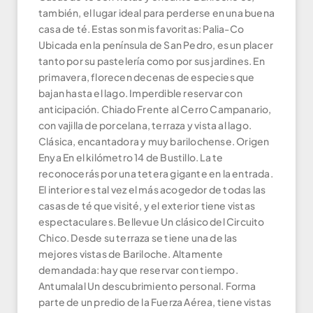
también, el lugar ideal para perderse en una buena
casa de té. Estas son mis favoritas: Palia-Co
Ubicada en la península de San Pedro, es un placer
tanto por su pastelería como por sus jardines. En
primavera, florecen decenas de especies que
bajan hasta el lago. Imperdible reservar con
anticipación. Chiado Frente al Cerro Campanario,
con vajilla de porcelana, terraza y vista al lago.
Clásica, encantadora y muy barilochense. Origen
Enya En el kilómetro 14 de Bustillo. La te
reconocerás por una tetera gigante en la entrada.
El interior es tal vez el más acogedor de todas las
casas de té que visité, y el exterior tiene vistas
espectaculares. Bellevue Un clásico del Circuito
Chico. Desde su terraza se tiene una de las
mejores vistas de Bariloche. Altamente
demandada: hay que reservar con tiempo.
Antumalal Un descubrimiento personal. Forma
parte de un predio de la Fuerza Aérea, tiene vistas