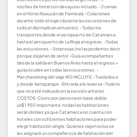
noches de hotel con desayuno incluido. -3 cenas
en el Hotel Abaucán de Fiambalá -Colaciones
durante todo el viaje (durante las excursiones de
todo el día implican almuerzo). -Todos los
transportes desde el aeropuerto de Catamarca
hasta el aeropuerto de La Rioja al regreso. -Todas
las excursiones. -Sorpresas (no las podemos decir
porque dejarían de serlo) -Guía acompañantes
desde la salida en Buenos Aires hasta el regreso +
guías locales en todas las excursiones. -
Merchandising del viaje NO INCLUYE: -Traslados a
y desde Aeroparque -Entrada a la reserva -Todo lo
que no esté indicado en la sección anterior
COSTOS: Costo por persona en base doble:
us$1.950 Importante: todas las habitaciones
serán dobles ya que Catamarca no cuenta con
hoteles con suficientes habitaciones para poder
elegir habitación single. Quienes viajen solos se
les asignará un compañero/a de habitación del