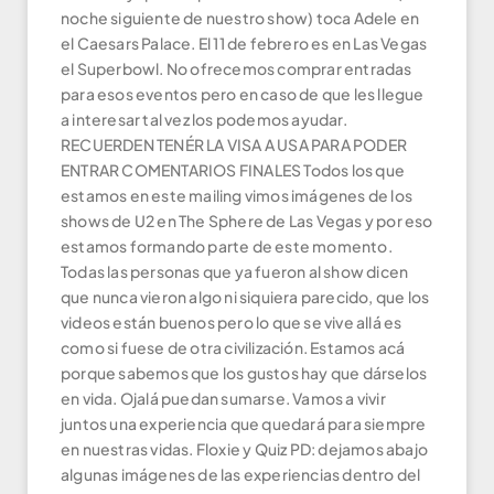
noche siguiente de nuestro show) toca Adele en
el Caesars Palace. El 11 de febrero es en Las Vegas
el Superbowl. No ofrecemos comprar entradas
para esos eventos pero en caso de que les llegue
a interesar tal vez los podemos ayudar.
RECUERDEN TENÉR LA VISA A USA PARA PODER
ENTRAR COMENTARIOS FINALES Todos los que
estamos en este mailing vimos imágenes de los
shows de U2 en The Sphere de Las Vegas y por eso
estamos formando parte de este momento.
Todas las personas que ya fueron al show dicen
que nunca vieron algo ni siquiera parecido, que los
videos están buenos pero lo que se vive allá es
como si fuese de otra civilización. Estamos acá
porque sabemos que los gustos hay que dárselos
en vida. Ojalá puedan sumarse. Vamos a vivir
juntos una experiencia que quedará para siempre
en nuestras vidas. Floxie y Quiz PD: dejamos abajo
algunas imágenes de las experiencias dentro del