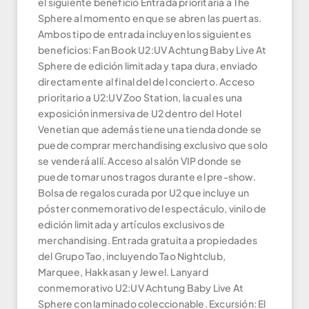
el siguiente beneficio Entrada prioritaria a The
Sphere al momento en que se abren las puertas.
Ambos tipo de entrada incluyen los siguientes
beneficios: Fan Book U2:UV Achtung Baby Live At
Sphere de edición limitada y tapa dura, enviado
directamente al final del del concierto. Acceso
prioritario a U2:UV Zoo Station, la cual es una
exposición inmersiva de U2 dentro del Hotel
Venetian que además tiene una tienda donde se
puede comprar merchandising exclusivo que solo
se venderá allí. Acceso al salón VIP donde se
puede tomar unos tragos durante el pre-show.
Bolsa de regalos curada por U2 que incluye un
póster conmemorativo del espectáculo, vinilo de
edición limitada y artículos exclusivos de
merchandising. Entrada gratuita a propiedades
del Grupo Tao, incluyendo Tao Nightclub,
Marquee, Hakkasan y Jewel. Lanyard
conmemorativo U2:UV Achtung Baby Live At
Sphere con laminado coleccionable. Excursión: El