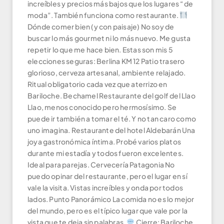
increíbles y precios más bajos que los lugares “de
moda”. También funciona como restaurante.
Dónde comer bien (y con paisaje) No soy de
buscar lo más gourmet ni lo más nuevo. Me gusta
repetir lo que me hace bien. Estas son mis 5
elecciones seguras: Berlina KM 12 Patio trasero
glorioso, cerveza artesanal, ambiente relajado.
Ritual obligatorio cada vez que aterrizo en
Bariloche. Bechamel Restaurante del golf del Llao
Llao, menos conocido pero hermosísimo. Se
puede ir también a tomar el té. Y no tan caro como
uno imagina. Restaurante del hotel Aldebarán Una
joya gastronómica íntima. Probé varios platos
durante mi estadía y todos fueron excelentes.
Ideal para parejas. Cervecería Patagonia No
puedo opinar del restaurante, pero el lugar en sí
vale la visita. Vistas increíbles y onda por todos
lados. Punto Panorámico La comida no es lo mejor
del mundo, pero es el típico lugar que vale por la
vista que te deja sin palabras.
Cierre: Bariloche