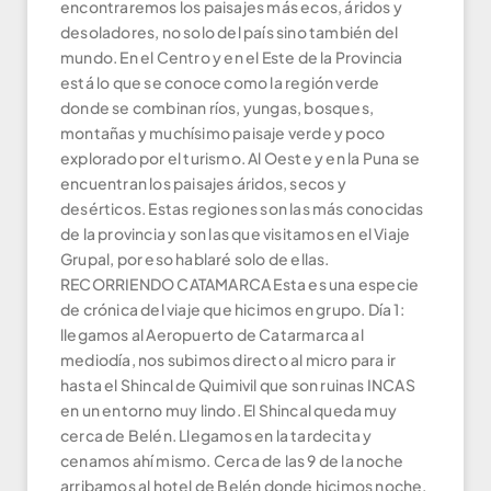
encontraremos los paisajes más ecos, áridos y
desoladores, no solo del país sino también del
mundo. En el Centro y en el Este de la Provincia
está lo que se conoce como la región verde
donde se combinan ríos, yungas, bosques,
montañas y muchísimo paisaje verde y poco
explorado por el turismo. Al Oeste y en la Puna se
encuentran los paisajes áridos, secos y
desérticos. Estas regiones son las más conocidas
de la provincia y son las que visitamos en el Viaje
Grupal, por eso hablaré solo de ellas.
RECORRIENDO CATAMARCA Esta es una especie
de crónica del viaje que hicimos en grupo. Día 1:
llegamos al Aeropuerto de Catarmarca al
mediodía, nos subimos directo al micro para ir
hasta el Shincal de Quimivil que son ruinas INCAS
en un entorno muy lindo. El Shincal queda muy
cerca de Belén. Llegamos en la tardecita y
cenamos ahí mismo. Cerca de las 9 de la noche
arribamos al hotel de Belén donde hicimos noche.