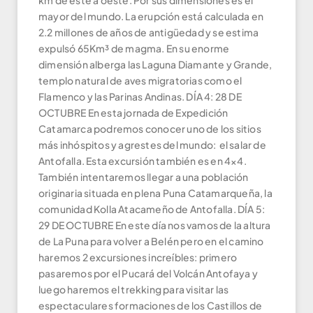
km de este a oeste. Por sus dimensiones es el
mayor del mundo. La erupción está calculada en
2.2 millones de años de antigüedad y se estima
expulsó 65Km³ de magma. En su enorme
dimensión alberga las Laguna Diamante y Grande,
templo natural de aves migratorias como el
Flamenco y las Parinas Andinas. DÍA 4: 28 DE
OCTUBRE En esta jornada de Expedición
Catamarca podremos conocer uno de los sitios
más inhóspitos y agrestes del mundo: el salar de
Antofalla. Esta excursión también es en 4×4.
También intentaremos llegar a una población
originaria situada en plena Puna Catamarqueña, la
comunidad Kolla Atacameño de Antofalla. DÍA 5:
29 DE OCTUBRE En este día nos vamos de la altura
de La Puna para volver a Belén pero en el camino
haremos 2 excursiones increíbles: primero
pasaremos por el Pucará del Volcán Antofaya y
luego haremos el trekking para visitar las
espectaculares formaciones de los Castillos de