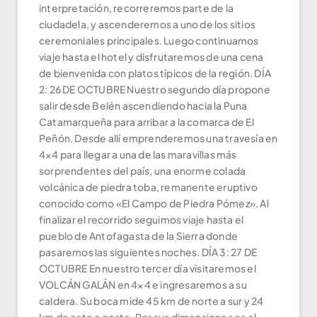
interpretación, recorreremos parte de la
ciudadela, y ascenderemos a uno de los sitios
ceremoniales principales. Luego continuamos
viaje hasta el hotel y disfrutaremos de una cena
de bienvenida con platos típicos de la región. DÍA
2: 26 DE OCTUBRE Nuestro segundo día propone
salir desde Belén ascendiendo hacia la Puna
Catamarqueña para arribar a la comarca de El
Peñón. Desde allí emprenderemos una travesía en
4×4 para llegar a una de las maravillas más
sorprendentes del país, una enorme colada
volcánica de piedra toba, remanente eruptivo
conocido como «El Campo de Piedra Pómez». Al
finalizar el recorrido seguimos viaje hasta el
pueblo de Antofagasta de la Sierra donde
pasaremos las siguientes noches. DÍA 3: 27 DE
OCTUBRE En nuestro tercer día visitaremos el
VOLCÁN GALÁN en 4×4 e ingresaremos a su
caldera. Su boca mide 45 km de norte a sur y 24