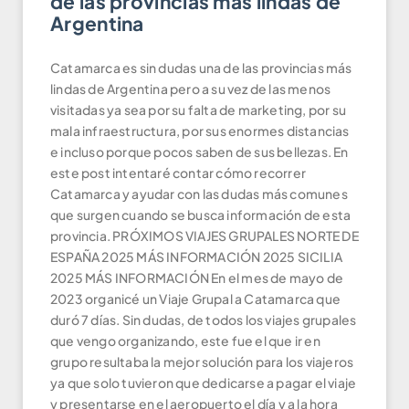
de las provincias más lindas de
Argentina
Catamarca es sin dudas una de las provincias más
lindas de Argentina pero a su vez de las menos
visitadas ya sea por su falta de marketing, por su
mala infraestructura, por sus enormes distancias
e incluso porque pocos saben de sus bellezas. En
este post intentaré contar cómo recorrer
Catamarca y ayudar con las dudas más comunes
que surgen cuando se busca información de esta
provincia. PRÓXIMOS VIAJES GRUPALES NORTE DE
ESPAÑA 2025 MÁS INFORMACIÓN 2025 SICILIA
2025 MÁS INFORMACIÓN En el mes de mayo de
2023 organicé un Viaje Grupal a Catamarca que
duró 7 días. Sin dudas, de todos los viajes grupales
que vengo organizando, este fue el que ir en
grupo resultaba la mejor solución para los viajeros
ya que solo tuvieron que dedicarse a pagar el viaje
y presentarse en el aeropuerto el día y a la hora