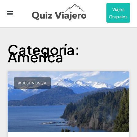
Viajes
Grupales
Categoría:
América
#DESTINOSQV