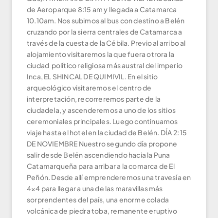
de Aeroparque 8:15 am y llegada a Catamarca
10.10am. Nos subimos al bus con destino a Belén
cruzando por la sierra centrales de Catamarca a
través de la cuesta de la Cébila. Previo al arribo al
alojamiento visitaremos la que fuera otrora la
ciudad político religiosa más austral del imperio
Inca, EL SHINCAL DE QUIMIVIL. En el sitio
arqueológico visitaremos el centro de
interpretación, recorreremos parte de la
ciudadela, y ascenderemos a uno de los sitios
ceremoniales principales. Luego continuamos
viaje hasta el hotel en la ciudad de Belén. DÍA 2: 15
DE NOVIEMBRE Nuestro segundo día propone
salir desde Belén ascendiendo hacia la Puna
Catamarqueña para arribar a la comarca de El
Peñón. Desde allí emprenderemos una travesía en
4×4 para llegar a una de las maravillas más
sorprendentes del país, una enorme colada
volcánica de piedra toba, remanente eruptivo