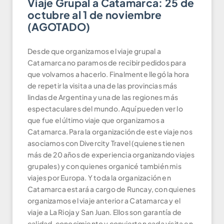
Viaje Grupal a Catamarca: 25 de
octubre al 1 de noviembre
(AGOTADO)
Desde que organizamos el viaje grupal a
Catamarca no paramos de recibir pedidos para
que volvamos a hacerlo. Finalmente llegó la hora
de repetir la visita a una de las provincias más
lindas de Argentina y una de las regiones más
espectaculares del mundo. Aquí pueden ver lo
que fue el último viaje que organizamos a
Catamarca. Para la organización de este viaje nos
asociamos con Divercity Travel (quienes tienen
más de 20 años de experiencia organizando viajes
grupales) y con quienes organicé también mis
viajes por Europa. Y toda la organización en
Catamarca estará a cargo de Runcay, con quienes
organizamos el viaje anterior a Catamarca y el
viaje a La Rioja y San Juan. Ellos son garantía de
calidad, conocimiento y convierten cada visita en