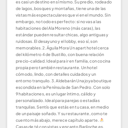
es casi un destino en sí mismo. Su predio, rodeado
de lagos, bosques y montañas, tiene una de las
vistas más espectaculares que vi en el mundo. Sin
embargo, no todo es perfecto: si no vas a las
habitaciones del Ala Moreno (más caras), las
estándar pueden resultar chicas, algo antiguas y
ruidosas. El desayuno y el lobby, eso sí, son
memorables. 2. Águila Mora Un apart hotel cerca
del kilómetro 4 de Bustillo, con buena relación
precio-calidad. Ideal para ir en familia, con cocina
propia pero también restaurante. Un hotel
cómodo, lindo, con detalles cuidados y un
entorno tranquilo. 3. Aldebarán Una joya boutique
escondida en la Península de San Pedro. Con solo
9 habitaciones, es un lugar íntimo, cálido y
personalizado. Ideal para parejas o estadías
tranquilas. Sentís que estás en tu casa, en medio
de un paisaje soñado. Y su restaurante, como te
cuento más abajo, merece capítulo aparte.
Casas de té con vistas y encanto Bariloche es,