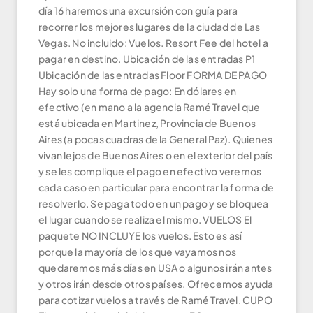
día 16 haremos una excursión con guía para
recorrer los mejores lugares de la ciudad de Las
Vegas. No incluido: Vuelos. Resort Fee del hotel a
pagar en destino. Ubicación de las entradas P1
Ubicación de las entradas Floor FORMA DE PAGO
Hay solo una forma de pago: En dólares en
efectivo (en mano a la agencia Ramé Travel que
está ubicada en Martinez, Provincia de Buenos
Aires (a pocas cuadras de la General Paz). Quienes
vivan lejos de Buenos Aires o en el exterior del país
y se les complique el pago en efectivo veremos
cada caso en particular para encontrar la forma de
resolverlo. Se paga todo en un pago y se bloquea
el lugar cuando se realiza el mismo. VUELOS El
paquete NO INCLUYE los vuelos. Esto es así
porque la mayoría de los que vayamos nos
quedaremos más días en USA o algunos irán antes
y otros irán desde otros países. Ofrecemos ayuda
para cotizar vuelos a través de Ramé Travel. CUPO