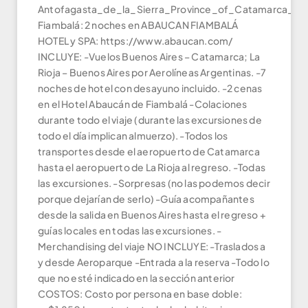
Antofagasta_de_la_Sierra_Province_of_Catamarca_No
Fiambalá: 2 noches en ABAUCAN FIAMBALÁ
HOTEL y SPA: https://www.abaucan.com/
INCLUYE: -Vuelos Buenos Aires – Catamarca; La
Rioja – Buenos Aires por Aerolíneas Argentinas. -7
noches de hotel con desayuno incluido. -2 cenas
en el Hotel Abaucán de Fiambalá -Colaciones
durante todo el viaje (durante las excursiones de
todo el día implican almuerzo). -Todos los
transportes desde el aeropuerto de Catamarca
hasta el aeropuerto de La Rioja al regreso. -Todas
las excursiones. -Sorpresas (no las podemos decir
porque dejarían de serlo) -Guía acompañantes
desde la salida en Buenos Aires hasta el regreso +
guías locales en todas las excursiones. -
Merchandising del viaje NO INCLUYE: -Traslados a
y desde Aeroparque -Entrada a la reserva -Todo lo
que no esté indicado en la sección anterior
COSTOS: Costo por persona en base doble: