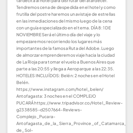
tardecita al hotel para disfrutar del atardecer.
Tendremos cena de despedida en el hotel y como
frutilla del postre haremos un avistaje de estrellas
en las inmediaciones del mismo luego de la cena
con un guía especializado en el tema. DÍA 8: 1 DE
NOVIEMBRE Será el último día del viaje y lo
empezaremos recorriendo los lugares más
importantes de la famosa Ruta del Adobe. Luego
de almorzar emprenderemos viaje hacia la ciudad
de La Rioja para tomar el vuelo a Buenos Aires que
parte a las 20:55 y llega a Aeroparque a las 22:35.
HOTELES INCLUÍDOS: Belén: 2 noches en el Hotel
Belén.
https://www.instagram.com/hotel_belen/
Antofagasta: 3 noches en el COMPLEJO
PUCARÁ https://www.tripadvisor.co/Hotel_Review-
g2338585-d2507664-Reviews-
Complejo_Pucara-
Antofagasta_de_la_Sierra_Province_of_Catamarca_Nor
de_Sol-