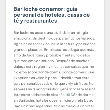
Bariloche con amor: guía
personal de hoteles, casas de
té y restaurantes
Bariloche no es solo una ciudad: es un refugio
emocional. Un destino que, para muchos viajeros,
significa desconexión, belleza natural y pequeños
grandes placeres. En mi caso, es el lugar que más
amo de Argentina y probablemente uno de los
que más amo del mundo. Después de muchos
viajes a esta región —y muchas consultas que me
hicieron sobre dónde dormir, dónde comer o qué
experiencias valen la pena— decidí armar esta
guía personal, basada en lo que viví y disfruté. No
esperes un ranking turístico genérico: esta es una
lista construida desde el cariño.
Dónde dormir
en Bariloche: hoteles que me hicieron feliz 1. Llao
Llao Un ícono argentino. Mucho más que un hotel,