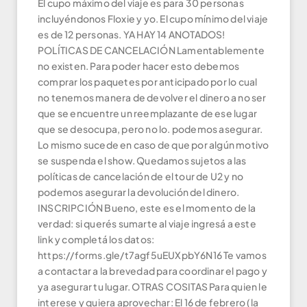
El cupo máximo del viaje es para 30 personas
incluyéndonos Floxie y yo. El cupo mínimo del viaje
es de 12 personas. YA HAY 14 ANOTADOS!
POLÍTICAS DE CANCELACIÓN Lamentablemente
no existen. Para poder hacer esto debemos
comprar los paquetes por anticipado por lo cual
no tenemos manera de devolver el dinero a no ser
que se encuentre un reemplazante de ese lugar
que se desocupa, pero no lo. podemos asegurar.
Lo mismo sucede en caso de que por algún motivo
se suspenda el show. Quedamos sujetos a las
políticas de cancelación de el tour de U2 y no
podemos asegurar la devolución del dinero.
INSCRIPCIÓN Bueno, este es el momento de la
verdad: si querés sumarte al viaje ingresá a este
link y completá los datos:
https://forms.gle/t7agf5uEUXpbY6N16 Te vamos
a contactar a la brevedad para coordinar el pago y
ya asegurar tu lugar. OTRAS COSITAS Para quien le
interese y quiera aprovechar: El 16 de febrero (la