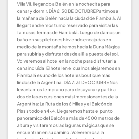
Villa Vil, llegando a Belén en la nochecita para
cenar y dormir. DÍA 6: 30 DE OCTUBRE Partimos a
la mañana de Belén hacia la ciudad de Fiambalá. Al
llegar tendremos turno reservado para visitar las
famosas Termas de Fiambalá. Luego de darnos un
baño en sus piletones hirviendo encajadas en
medio de la montaña iremos hacia la Duna Mágica
para subirla y disfrutar desde allí la puesta del sol.
Volveremos al hotel en la noche para disfrutar la
cena incluída. El hotel en el cual nos alejaremos en
Fiambalá es uno de los hoteles boutique más
lindos de la Argentina. DÍA 7: 31 DE OCTUBRE Nos
levantamos temprano para desayunar y partir a
dos de las excursiones más impresionantes de la
Argentina: La Ruta de los 6 Miles y el Balcón de
Pissis todo en 4×4. Llegaremos hasta el punto
panorámico del Balcón a más de 4500 metros de
altura y visitaremos las lagunas mágicas que se
encuentran en su camino. Volveremos a la