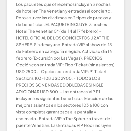
Los paquetes que ofrecemos incluyen 3 noches
de hotel en The Venetian y entradas al concierto.
Pero a su vez las dividimos en 2 tipos de precios y
de beneficios. EL PAQUETE INCLUYE: 3 noches
Hotel The Venetian 5* (del 14 al 17 febrero) –
HOTEL OFICIAL DE LOS CONCIERTOS U2 AT THE
SPHERE. Sin desayuno. Entrada VIP al show del 15
de Febrero en categoría elegida. Actividad día 16
febrero (Excursión por Las Vegas). PRECIOS:
Opción con entrada VIP: Floor Ticket (sin asientos)
USD 2500 .- Opción con entrada VIP: P1 Ticket –
Sections 103-108 USD 2900 .- TODOS LOS
PRECIOS SON EN BASE DOBLE BASE SINGLE
ADICIONAR USD 800 .- Las entradas VIP P1
incluyen los siguientes beneficios: Elección de las
mejores asientos en los sectores 103 a 108 con
vista completa garantizada a la pantalla y
escenario.. Entrada VIP a The Sphere a través del
puente Venetian. Las Entradas VIP Floor incluyen