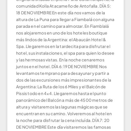
comunidad Kolla Atacameño de Antofalla. DÍA 5:
18 DE NOVIEMBRE En este día nos vamos de la
altura de La Puna para llegar a Fiambalá con alguna
parada en el camino para almorzar. En Fiamblalá
nos alojaremos en uno de los hoteles boutique
más lindos de la Argentina: el Abaucán Hotel &
Spa. Llegaremos en la tardecita para disfrutar el
hotel, sus instalaciones, el spa para quien lo desee
y las hermosas vistas. En la noche cenaremos
juntos en el hotel. DÍA 6: 19 DE NOVIEMBRE Nos
levantamos temprano para desayunar y partir a
dos de las excursiones más impresionantes de la
Argentina: La Ruta de los 6 Miles y el Balcón de
Pissis todo en 4×4. Llegaremos hasta el punto
panorámico del Balcón a más de 4500 metros de
altura y visitaremos las lagunas mágicas que se
encuentran en su camino. Volveremos al hotel en
la noche para disfrutar la cena incluída. DÍA 7: 20
DE NOVIEMBRE Este día visitaremos las famosas