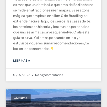
es más que un destino Lo que amo de Bariloche no
se mide en atracciones ni en mapas. Es esa zona
mágica que empieza en el km 0 de Bustillo y se
extiende hacia el lago, los cerros, las casas de té,
los hoteles con historia y los rituales personales
que uno se arma cada vez que vuelve. Ojalá esta
guía te sirva. Y si estás pensando en ir, o ya
estuviste y querés sumar recomendaciones, te
leo en los comentarios
LEER MÁS »
01/07/2025
No hay comentarios
AMÉRICA