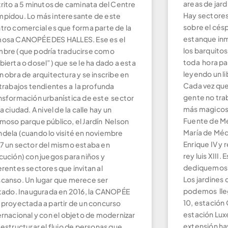
areas de jard
trito a 5 minutos de caminata del Centre
Hay sectore
pidou. Lo más interesante de este
sobre el césp
tro comercial es que forma parte de la
estanque inm
osa CANOPÉE DES HALLES. Ese es el
los barquitos
bre (que podría traducirse como
toda hora pa
bierta o dosel”) que se le ha dado a esta
leyendo un li
n obra de arquitectura y se inscribe en
Cada vez que
 trabajos tendientes a la profunda
gente no tra
nsformación urbanística de este sector
más magicos 
la ciudad. A nivel de la calle hay un
Fuente de Mé
moso parque público, el Jardín Nelson
María de Médi
dela (cuando lo visité en noviembre
Enrique IV y 
7 un sector del mismo estaba en
rey luis XIII.
cución) con juegos para niños y
dediquemos u
erentes sectores que invitan al
Los jardines 
canso. Un lugar que merece ser
podemos lleg
itado. Inaugurada en 2016, la CANOPÉE
10, estación 
 proyectada a partir de un concurso
estación Lux
ernacional y con el objeto de modernizar
extensión ha
eestructurar el flujo de personas que