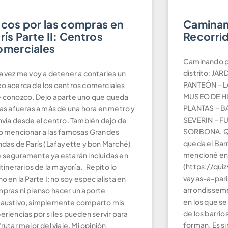
cos por las compras en
Caminan
rís Parte II: Centros
Recorrid
omerciales
Caminando po
distrito: J
a vez me voy a detener a contarles un
PANTEÓN – L
o acerca de los centros comerciales
MUSEO DE HI
 conozco. Dejo aparte uno que queda
PLANTAS – BA
las afueras a más de una hora en metro y
SEVERIN – FU
nvía desde el centro. También dejo de
SORBONA. Qu
o mencionar a las famosas Grandes
queda el Bar
ndas de París (Lafayette y bon Marché)
mencioné en
 seguramente ya estarán incluidas en
(https://qui
 itinerarios de la mayoría. Repito lo
vayas-a-paris
ho en la Parte I: no soy especialista en
arrondissemen
pras ni pienso hacer un aporte
en los que se 
austivo, simplemente comparto mis
de los barrio
eriencias por si les pueden servir para
forman. Es si
frutar mejor del viaje. Mi opinión