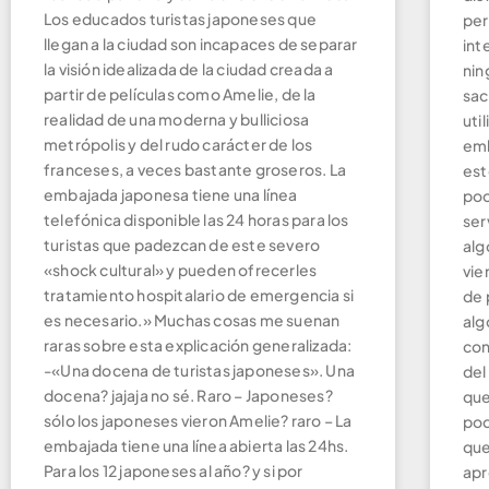
Los educados turistas japoneses que
per
llegan a la ciudad son incapaces de separar
int
la visión idealizada de la ciudad creada a
nin
partir de películas como Amelie, de la
sac
realidad de una moderna y bulliciosa
uti
metrópolis y del rudo carácter de los
emb
franceses, a veces bastante groseros. La
est
embajada japonesa tiene una línea
poc
telefónica disponible las 24 horas para los
ser
turistas que padezcan de este severo
alg
«shock cultural» y pueden ofrecerles
vie
tratamiento hospitalario de emergencia si
de 
es necesario.» Muchas cosas me suenan
alg
raras sobre esta explicación generalizada:
con
-«Una docena de turistas japoneses». Una
del
docena? jajaja no sé. Raro – Japoneses?
que
sólo los japoneses vieron Amelie? raro – La
pod
embajada tiene una línea abierta las 24hs.
que
Para los 12 japoneses al año? y si por
apr