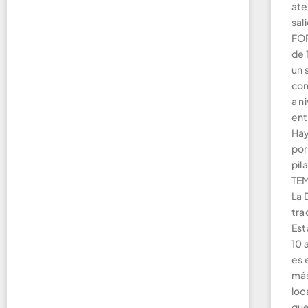
ate
sal
FOR
de 
un 
con
a n
ent
Hay
por
pil
TE
La 
tra
Est
10 
es 
más
loc
que