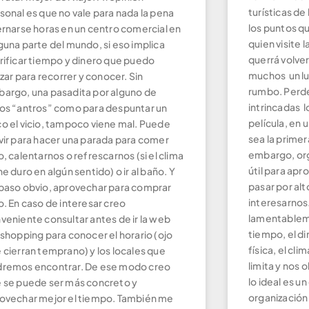
turísticas de
sonal es que no vale para nada la pena
los puntos qu
ernarse horas en un centro comercial en
quien visite 
guna parte del mundo, si eso implica
querrá volver
rificar tiempo y dinero que puedo
muchos un lu
lizar para recorrer y conocer. Sin
rumbo. Perde
argo, una pasadita por alguno de
intrincadas l
os “antros” como para despuntar un
película, en 
o el vicio, tampoco viene mal. Puede
sea la primer
vir para hacer una parada para comer
embargo, org
o, calentarnos o refrescarnos (si el clima
útil para apr
ne duro en algún sentido) o ir al baño. Y
pasar por al
paso obvio, aprovechar para comprar
interesarnos.
o. En caso de interesar creo
lamentableme
veniente consultar antes de ir la web
tiempo, el di
 shopping para conocer el horario (ojo
física, el cl
 cierran temprano) y los locales que
limita y nos 
remos encontrar. De ese modo creo
lo ideal es un
 se puede ser más concreto y
organización 
ovechar mejor el tiempo. También me