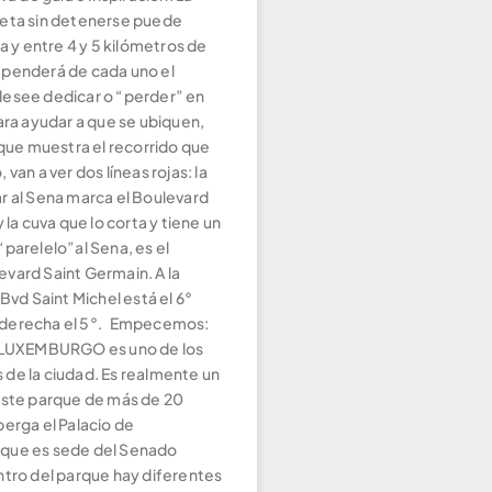
eta sin detenerse puede
ra y entre 4 y 5 kilómetros de
penderá de cada uno el
esee dedicar o “perder” en
ara ayudar a que se ubiquen,
 que muestra el recorrido que
 van a ver dos líneas rojas: la
r al Sena marca el Boulevard
y la cuva que lo corta y tiene un
parelelo”al Sena, es el
vard Saint Germain. A la
 Bvd Saint Michel está el 6°
 la derecha el 5°. Empecemos:
E LUXEMBURGO es uno de los
de la ciudad. Es realmente un
Este parque de más de 20
berga el Palacio de
que es sede del Senado
ntro del parque hay diferentes