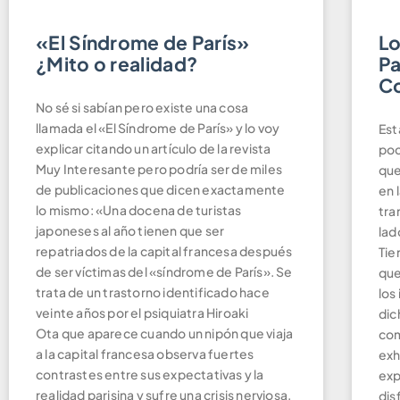
«El Síndrome de París»
Lo
¿Mito o realidad?
Pa
C
No sé si sabían pero existe una cosa
llamada el «El Síndrome de París» y lo voy
Est
explicar citando un artículo de la revista
poc
Muy Interesante pero podría ser de miles
que
de publicaciones que dicen exactamente
en 
lo mismo: «Una docena de turistas
tra
japoneses al año tienen que ser
lad
repatriados de la capital francesa después
Tie
de ser víctimas del «síndrome de París». Se
que
trata de un trastorno identificado hace
los
veinte años por el psiquiatra Hiroaki
dic
Ota que aparece cuando un nipón que viaja
com
a la capital francesa observa fuertes
exh
contrastes entre sus expectativas y la
exp
realidad parisina y sufre una crisis nerviosa.
dis