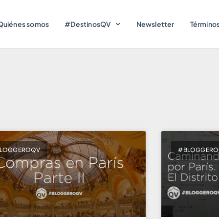
Quiénes somos
#DestinosQV
Newsletter
Términos
LOGGEROQV
#BLOGGER