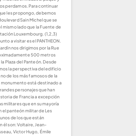
 nos perdamos. Para continuar
 que les propongo, debemos
l Boulevard Sain Michel que se
l mismo lado que la Fuente de
estación Louxembourg. (1,2,3)
punto a visitar es el PANTHEON.
jardín nos dirigimos por la Rue
roximadamente 500 metros
a la Plaza del Panteón. Desde
mos la perspectiva del edificio
uno de los más famosos de la
e monumento está destinado a
 grandes personajes que han
istoria de Francia a excepción
as militares que en su mayoría
 el panteón militar de Les
gunos de los que están
 él son: Voltaire, Jean-
seau, Victor Hugo, Émile