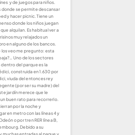
ines y de juegos para niños.
s donde se permite descansar
ed y hacer picnic. Tiene un
enso donde los niños juegan
 que alquilan. Es habitual ver a
risinos muy relajados un
bro en alguno de los bancos.
 los veo me pregunto: esta
baja?… Uno de los sectores
dentro del parque es la
dici, construida en 1.630 por
ci, viuda del entonces rey
regente (por ser su madre) del
 Este jardín merece que le
n buen rato para recorrerlo.
cierran por la noche y
ar en metro con las líneas 4 y
Odeón o por tren RER línea B,
embourg. Debido a su
y muchas entradas al paque y