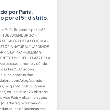
do por París.
o por el 5° distrito.
r París. Recorrido por el 5°
ARDÍN DE LUXEMBURGO –
A ESCALERA DE LA PELÍCULA –
STORIA NATURAL Y JARDIN DE
RRIO LATINO – IGLESIA ST
ENTE ST MICHEL – PLAZA DE LA
é es exactamente y dónde
rio Latino?… Como ya
 alguna oportunidad
zviajero.com/blog/cuando-
/), el quinto distrito (5 éme
t) es uno de los 20 distritos
divide París y el Latino es uno
s (quartier) que forman lo
n dudas una de las zonas más