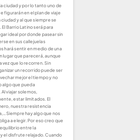
 la ciudad y por lo tanto uno de
e figurarán en el plan de viaje
la ciudad y al que siempre se
. El Barrio Latino será para
gar ideal por donde pasear sin
rse en sus callejuelas
os hará sentir en medio de una
un lugar que parecerá, aunque
a vez que lo recorren. Sin
anizar un recorrido puede ser
ovechar mejor el tiempo y no
to algo que pueda
 Al viajar solemos,
nte, estar limitados. El
nero, nuestra resistencia
ima,…Siempre hay algo que nos
obliga a elegir. Por eso creo que
 equilibrio entre la
y el disfrute relajado. Cuando