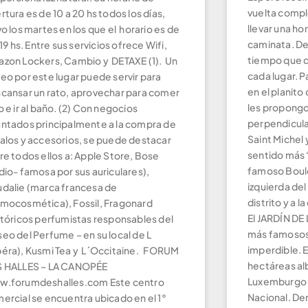
vuelta compl
rtura es de 10 a 20 hs todos los días,
llevar una ho
vo los martes en los que el horario es de
caminata. De
a 19 hs. Entre sus servicios ofrece Wifi,
tiempo que d
zon Lockers, Cambio y DETAXE (1). Un
cada lugar. P
eo por este lugar puede servir para
en el planito
cansar un rato, aprovechar para comer
les propongo,
o e ir al baño. (2) Con negocios
perpendicula
ntados principalmente a la compra de
Saint Michel 
alos y accesorios, se puede destacar
sentido más “
re todos ellos a: Apple Store, Bose
famoso Boule
dio- famosa por sus auriculares),
izquierda del
dalie (marca francesa de
distrito y a
mocosmética), Fossil, Fragonard
El JARDÍN D
stóricos perfumistas responsables del
más famosos 
eo del Perfume – en su local de L
imperdible. 
éra), Kusmi Tea y L´Occitaine. FORUM
hectáreas al
 HALLES – LA CANOPÉE
Luxemburgo 
.forumdeshalles.com Este centro
Nacional. De
ercial se encuentra ubicado en el 1°