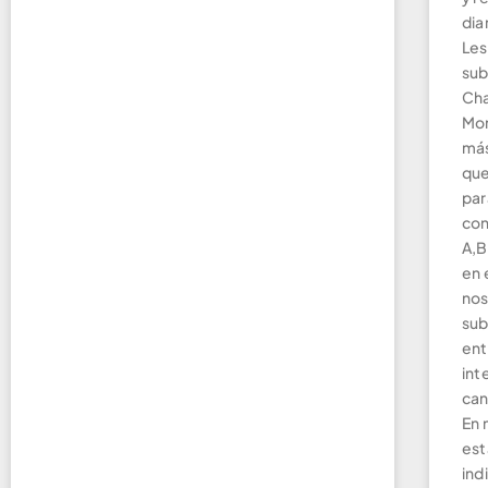
dia
Les
sub
Cha
Mon
más
que
para
con
A,B
en 
nos
sub
ent
int
can
En 
est
ind