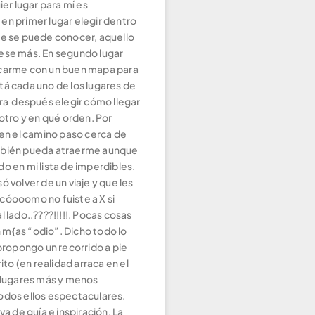
ier lugar para mí es
en primer lugar elegir dentro
ue se puede conocer, aquello
ese más. En segundo lugar
carme con un buen mapa para
tá cada uno de los lugares de
ara después elegir cómo llegar
 otro y en qué orden. Por
 en el camino paso cerca de
mbién pueda atraerme aunque
o en mi lista de imperdibles.
ó volver de un viaje y que les
cóooomo no fuiste a X si
l lado..????!!!!!. Pocas cosas
m{as “odio”. Dicho todo lo
 propongo un recorrido a pie
rito (en realidad arraca en el
o lugares más y menos
odos ellos espectaculares.
va de guía e inspiración. La