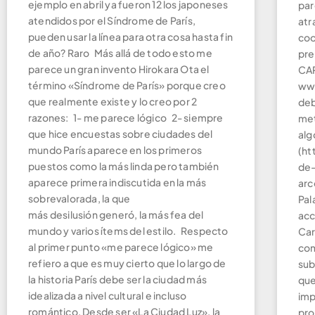
ejemplo en abril ya fueron 12 los japoneses
par
atendidos por el Síndrome de París,
atr
pueden usar la línea para otra cosa hasta fin
coo
de año? Raro Más allá de todo esto me
pre
parece un gran invento Hirokara Ota el
CA
término «Síndrome de París» porque creo
www
que realmente existe y lo creo por 2
deb
razones: 1- me parece lógico 2- siempre
met
que hice encuestas sobre ciudades del
alg
mundo París aparece en los primeros
(ht
puestos como la más linda pero también
de-
aparece primera indiscutida en la más
arc
sobrevalorada, la que
Pal
más desilusión generó, la más fea del
acc
mundo y varios ítems del estilo. Respecto
Car
al primer punto «me parece lógico» me
com
refiero a que es muy cierto que lo largo de
sub
la historia París debe ser la ciudad más
que
idealizada a nivel cultural e incluso
imp
romántico. Desde ser «La Ciudad Luz», la
pro