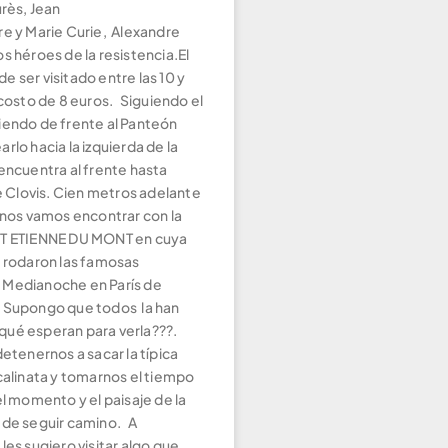
urès, Jean
re y Marie Curie, Alexandre
s héroes de la resistencia.El
 ser visitado entre las 10 y
 costo de 8 euros. Siguiendo el
iendo de frente al Panteón
rlo hacia la izquierda de la
encuentra al frente hasta
ue Clovis. Cien metros adelante
 nos vamos encontrar con la
NT ETIENNE DU MONT en cuya
e rodaron las famosas
 Medianoche en París de
 Supongo que todos la han
o, qué esperan para verla???.
detenernos a sacar la típica
calinata y tomarnos el tiempo
el momento y el paisaje de la
 de seguir camino. A
les sugiero visitar algo que