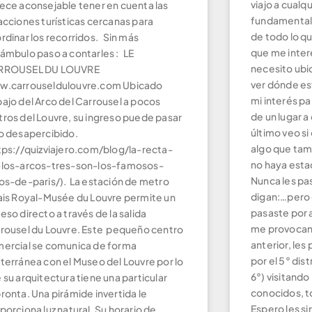
viajo a cualqu
ece aconsejable tener en cuenta las
fundamental 
acciones turísticas cercanas para
de todo lo q
rdinar los recorridos. Sin más
que me inter
ámbulo paso a contarles : LE
necesito ubi
RROUSEL DU LOUVRE
ver dónde es
.carrouseldulouvre.com Ubicado
mi interés p
ajo del Arco del Carrousel a pocos
de un lugar a
ros del Louvre, su ingreso puede pasar
último veo si
o desapercibido.
algo que ta
tps://quizviajero.com/blog/la-recta-
no haya estad
los-arcos-tres-son-los-famosos-
Nunca les pas
os-de-paris/). La estación de metro
digan:…pero 
ais Royal-Musée du Louvre permite un
pasaste por a
eso directo a través de la salida
me provocan 
rousel du Louvre. Este pequeño centro
anterior, les
ercial se comunica de forma
por el 5° dist
terránea con el Museo del Louvre por lo
6°) visitand
 su arquitectura tiene una particular
conocidos, t
ronta. Una pirámide invertida le
Espero les sir
porciona luz natural. Su horario de