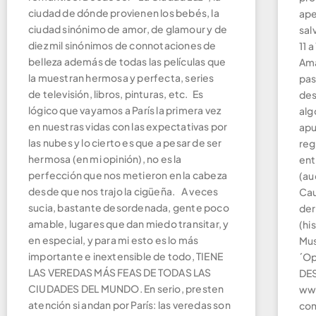
ciudad de dónde provienen los bebés, la
ape
ciudad sinónimo de amor, de glamour y de
sal
diez mil sinónimos de connotaciones de
11 
belleza además de todas las películas que
Ama
la muestran hermosa y perfecta, series
pas
de televisión, libros, pinturas, etc. Es
des
lógico que vayamos a París la primera vez
alg
en nuestras vidas con las expectativas por
apu
las nubes y lo cierto es que a pesar de ser
reg
hermosa (en mi opinión), no es la
ent
perfección que nos metieron en la cabeza
(au
desde que nos trajo la cigüeña. A veces
Cau
sucia, bastante desordenada, gente poco
der
amable, lugares que dan miedo transitar, y
(hi
en especial, y para mi esto es lo más
Mus
importante e inextensible de todo, TIENE
´Op
LAS VEREDAS MÁS FEAS DE TODAS LAS
DES
CIUDADES DEL MUNDO. En serio, presten
www
atención si andan por París: las veredas son
com