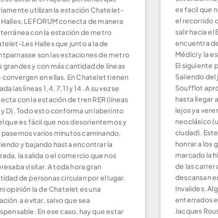
es facil que
riamente utilizan la estación Chatelet-
el recorrido
 Halles. LE FORUM conecta de manera
salir hacia e
terránea con la estación de metro
encuentra de
telet-Les Halles que junto a la de
Médici y la 
tparnasse son las estaciones de metro
El siguiente 
 grandes y con más cantidad de líneas
Saliendo del 
 convergen en ellas. En Chatelet tienen
Soufflot ap
da las líneas 1, 4, 7, 11 y 14 . A su vez se
hasta llegar 
ecta con la estación de tren RER (líneas
lejos ya vere
 y D). Todo esto conforma un laberinto
neoclásico (
el que es fácil que nos desorientemos y
ciudad). Est
 pasemos varios minutos caminando,
honrar a los
iendo y bajando hasta encontrar la
marcado la h
rada, la salida o el comercio que nos
de las carrer
eresaba visitar. A toda hora gran
descansan en
tidad de personas circulan por el lugar.
Invalides. Al
mi opinión la de Chatelet es una
enterrados en
ación a evitar, salvo que sea
Jacques Rous
ispensable. En ese caso, hay que estar