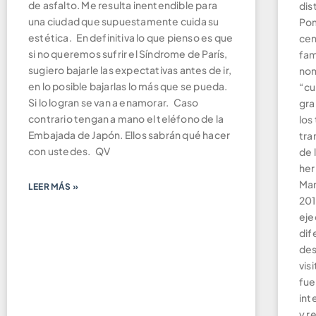
de asfalto. Me resulta inentendible para
dis
una ciudad que supuestamente cuida su
Pom
estética. En definitiva lo que pienso es que
cen
si no queremos sufrir el Síndrome de París,
fam
sugiero bajarle las expectativas antes de ir,
nom
en lo posible bajarlas lo más que se pueda.
“cu
Si lo logran se van a enamorar. Caso
gra
contrario tengan a mano el teléfono de la
los
Embajada de Japón. Ellos sabrán qué hacer
tra
con ustedes. QV
de 
her
Man
LEER MÁS »
201
eje
dif
des
vis
fue
int
y r