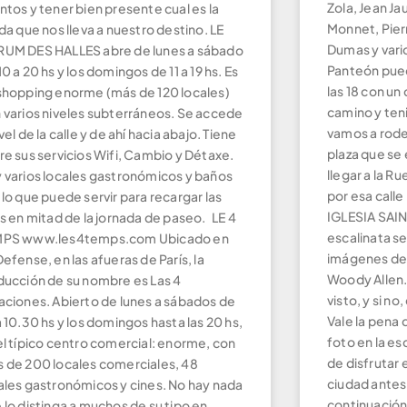
Zola, Jean Ja
ntos y tener bien presente cual es la
Monnet, Pier
ida que nos lleva a nuestro destino. LE
Dumas y vario
UM DES HALLES abre de lunes a sábado
Panteón puede
10 a 20 hs y los domingos de 11 a 19 hs. Es
las 18 con un
shopping enorme (más de 120 locales)
camino y ten
 varios niveles subterráneos. Se accede
vamos a rodea
ivel de la calle y de ahí hacia abajo. Tiene
plaza que se 
re sus servicios Wifi, Cambio y Détaxe.
llegar a la R
 varios locales gastronómicos y baños
por esa calle
 lo que puede servir para recargar las
IGLESIA SAI
as en mitad de la jornada de paseo. LE 4
escalinata s
MPS www.les4temps.com Ubicado en
imágenes de
Defense, en las afueras de París, la
Woody Allen.
ducción de su nombre es Las 4
visto, y si n
aciones. Abierto de lunes a sábados de
Vale la pena 
a 10.30 hs y los domingos hasta las 20 hs,
foto en la es
el típico centro comercial: enorme, con
de disfrutar 
 de 200 locales comerciales, 48
ciudad antes
ales gastronómicos y cines. No hay nada
continuación 
 lo distinga a muchos de su tipo en