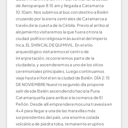
de Aeroparque 8:15 am y llegada a Catamarca
10.10am. Nos subimos al bus con destino a Belén
cruzando por la sierra centrales de Catamarca a
través de la cuesta de la Cébila. Previo al arribo al
alojamiento visitaremos la que fuera otrora la
ciudad político religiosa más austral del imperio
Inca, EL SHINCAL DE QUIMIVIL. En el sitio
arqueológico visitaremos el centro de
interpretación, recorreremos parte de la
ciudadela, y ascenderemos a uno de los sitios
ceremoniales principales. Luego continuamos
viaje hasta el hotel en la ciudad de Belén. DÍA 2: 15
DE NOVIEMBRE Nuestro segundo día propone
salir desde Belén ascendiendo hacia la Puna
Catamarqueña para arribar a la comarca de El
Peñón. Desde allí emprenderemos una travesía en
4×4 para llegar a una de las maravillas más
sorprendentes del país, una enorme colada
volcánica de piedra toba, remanente eruptivo