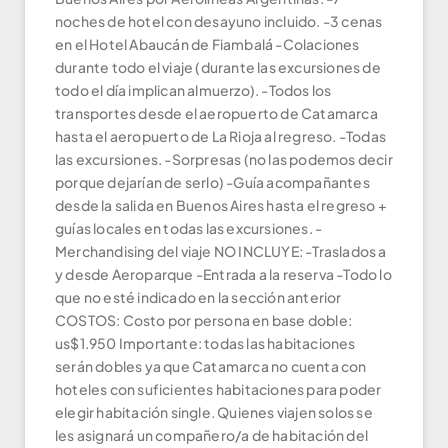
noches de hotel con desayuno incluido. -3 cenas
en el Hotel Abaucán de Fiambalá -Colaciones
durante todo el viaje (durante las excursiones de
todo el día implican almuerzo). -Todos los
transportes desde el aeropuerto de Catamarca
hasta el aeropuerto de La Rioja al regreso. -Todas
las excursiones. -Sorpresas (no las podemos decir
porque dejarían de serlo) -Guía acompañantes
desde la salida en Buenos Aires hasta el regreso +
guías locales en todas las excursiones. -
Merchandising del viaje NO INCLUYE: -Traslados a
y desde Aeroparque -Entrada a la reserva -Todo lo
que no esté indicado en la sección anterior
COSTOS: Costo por persona en base doble:
us$1.950 Importante: todas las habitaciones
serán dobles ya que Catamarca no cuenta con
hoteles con suficientes habitaciones para poder
elegir habitación single. Quienes viajen solos se
les asignará un compañero/a de habitación del