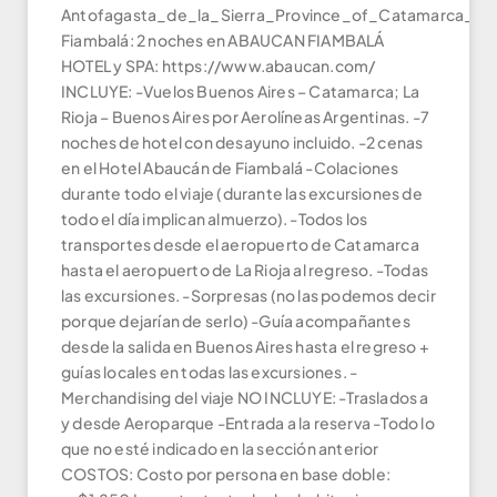
Antofagasta_de_la_Sierra_Province_of_Catamarca_No
Fiambalá: 2 noches en ABAUCAN FIAMBALÁ
HOTEL y SPA: https://www.abaucan.com/
INCLUYE: -Vuelos Buenos Aires – Catamarca; La
Rioja – Buenos Aires por Aerolíneas Argentinas. -7
noches de hotel con desayuno incluido. -2 cenas
en el Hotel Abaucán de Fiambalá -Colaciones
durante todo el viaje (durante las excursiones de
todo el día implican almuerzo). -Todos los
transportes desde el aeropuerto de Catamarca
hasta el aeropuerto de La Rioja al regreso. -Todas
las excursiones. -Sorpresas (no las podemos decir
porque dejarían de serlo) -Guía acompañantes
desde la salida en Buenos Aires hasta el regreso +
guías locales en todas las excursiones. -
Merchandising del viaje NO INCLUYE: -Traslados a
y desde Aeroparque -Entrada a la reserva -Todo lo
que no esté indicado en la sección anterior
COSTOS: Costo por persona en base doble: