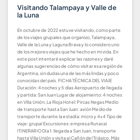
Visitando Talampaya y Valle de
la Luna
En octubre de 2022 estuve visitando, como parte
de los viajes grupales que organizo, Talampaya,
Valle de la Luna y Laguna Brava y lo considero uno
de los mejores viajes que he hecho en mi vida. En
este post intentaré explicar las razones y daré
algunas sugerencias de cómo visitar esa región de
Argentina, sin dudas una de las más lindas y poco
conocidas del país. FICHA TÉCNICA DEL VIAJE
Duración: 4 noches y 5 días Aeropuerto de llegada
y partida: San Juan Lugar de alojamiento: 4 noches
en Villa Unión, La Rioja Hotel: Pircas Negas Medio
de transporte hasta San Juan: avión Medio de
transporte durante la estadía: micro y 4×4 Tipo de
viaje: grupal Excursiones: empresa Runacai
ITINERARIO Día 1: llegada a San Juan, transporte
hasta Villa Unión y visita al Cañón del Triásico. Más