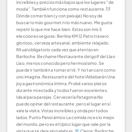
increíbles y precios más bajos que los lugares “de
moda”. También funciona como restaurante.
Dónde comer bien (y con paisaje) No soy de
buscar lo más gourmet ni lo más nuevo. Me gusta
repetir lo que me hace bien. Estas son mis 5
elecciones seguras: Berlina KM 12 Patio trasero
glorioso, cerveza artesanal, ambiente relajado.
Ritual obligatorio cada vez que aterrizo en
Bariloche. Bechamel Restaurante del golf del Llao
Llao, menos conocido pero hermosísimo. Se
puede ir también a tomar el té. Y no tan caro como
uno imagina. Restaurante del hotel Aldebarán Una
joya gastronómica íntima. Probé varios platos
durante mi estadía y todos fueron excelentes.
Ideal para parejas. Cervecería Patagonia No
puedo opinar del restaurante, pero el lugar en sí
vale la visita. Vistas increíbles y onda por todos
lados. Punto Panorámico La comida no es lo mejor
del mundo, pero es el típico lugar que vale por la
vista que te deja sin palabras.
Cierre: Bariloche