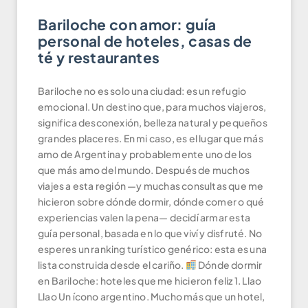
Bariloche con amor: guía
personal de hoteles, casas de
té y restaurantes
Bariloche no es solo una ciudad: es un refugio
emocional. Un destino que, para muchos viajeros,
significa desconexión, belleza natural y pequeños
grandes placeres. En mi caso, es el lugar que más
amo de Argentina y probablemente uno de los
que más amo del mundo. Después de muchos
viajes a esta región —y muchas consultas que me
hicieron sobre dónde dormir, dónde comer o qué
experiencias valen la pena— decidí armar esta
guía personal, basada en lo que viví y disfruté. No
esperes un ranking turístico genérico: esta es una
lista construida desde el cariño.
Dónde dormir
en Bariloche: hoteles que me hicieron feliz 1. Llao
Llao Un ícono argentino. Mucho más que un hotel,