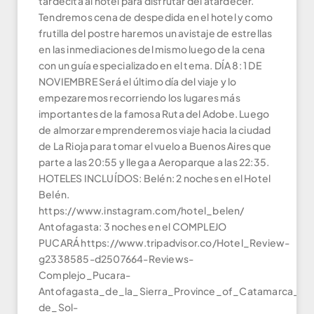
tardecita al hotel para disfrutar del atardecer.
Tendremos cena de despedida en el hotel y como
frutilla del postre haremos un avistaje de estrellas
en las inmediaciones del mismo luego de la cena
con un guía especializado en el tema. DÍA 8: 1 DE
NOVIEMBRE Será el último día del viaje y lo
empezaremos recorriendo los lugares más
importantes de la famosa Ruta del Adobe. Luego
de almorzar emprenderemos viaje hacia la ciudad
de La Rioja para tomar el vuelo a Buenos Aires que
parte a las 20:55 y llega a Aeroparque a las 22:35.
HOTELES INCLUÍDOS: Belén: 2 noches en el Hotel
Belén.
https://www.instagram.com/hotel_belen/
Antofagasta: 3 noches en el COMPLEJO
PUCARÁ https://www.tripadvisor.co/Hotel_Review-
g2338585-d2507664-Reviews-
Complejo_Pucara-
Antofagasta_de_la_Sierra_Province_of_Catamarca_Nor
de_Sol-