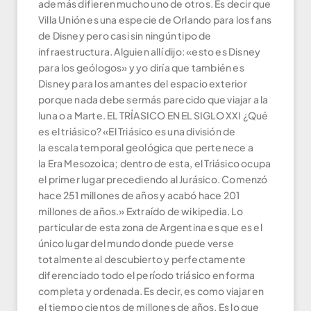
además difieren mucho uno de otros. Es decir que
Villa Unión es una especie de Orlando para los fans
de Disney pero casi sin ningún tipo de
infraestructura. Alguien allí dijo: «esto es Disney
para los geólogos» y yo diría que también es
Disney para los amantes del espacio exterior
porque nada debe sermás parecido que viajar a la
luna o a Marte. EL TRÍASICO EN EL SIGLO XXI ¿Qué
es el triásico? «El Triásico es una división de
la escala temporal geológica que pertenece a
la Era Mesozoica; dentro de esta, el Triásico ocupa
el primer lugar precediendo al Jurásico. Comenzó
hace 251 millones de años y acabó hace 201
millones de años.» Extraído de wikipedia. Lo
particular de esta zona de Argentina es que es el
único lugar del mundo donde puede verse
totalmente al descubierto y perfectamente
diferenciado todo el período triásico en forma
completa y ordenada. Es decir, es como viajar en
el tiempo cientos de millones de años. Es lo que