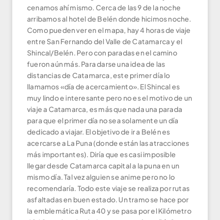
cenamos ahí mismo. Cerca de las 9 de la noche
arribamos al hotel de Belén donde hicimos noche.
Como pueden ver en el mapa, hay 4 horas de viaje
entre San Fernando del Valle de Catamarca y el
Shincal/Belén. Pero con paradas en el camino
fueron aún más. Para darse una idea de las
distancias de Catamarca, este primer día lo
llamamos «día de acercamiento». El Shincal es
muy lindo e interesante pero no es el motivo de un
viaje a Catamarca, es más que nada una parada
para que el primer día no sea solamente un día
dedicado a viajar. El objetivo de ir a Belén es
acercarse a La Puna (donde están las atracciones
más importantes). Diría que es casi imposible
llegar desde Catamarca capital a la puna en un
mismo día. Tal vez alguien se anime pero no lo
recomendaría. Todo este viaje se realiza por rutas
asfaltadas en buen estado. Un tramo se hace por
la emblemática Ruta 40 y se pasa por el Kilómetro