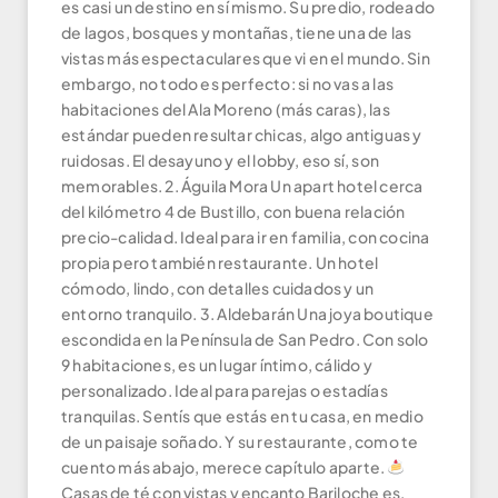
es casi un destino en sí mismo. Su predio, rodeado
de lagos, bosques y montañas, tiene una de las
vistas más espectaculares que vi en el mundo. Sin
embargo, no todo es perfecto: si no vas a las
habitaciones del Ala Moreno (más caras), las
estándar pueden resultar chicas, algo antiguas y
ruidosas. El desayuno y el lobby, eso sí, son
memorables. 2. Águila Mora Un apart hotel cerca
del kilómetro 4 de Bustillo, con buena relación
precio-calidad. Ideal para ir en familia, con cocina
propia pero también restaurante. Un hotel
cómodo, lindo, con detalles cuidados y un
entorno tranquilo. 3. Aldebarán Una joya boutique
escondida en la Península de San Pedro. Con solo
9 habitaciones, es un lugar íntimo, cálido y
personalizado. Ideal para parejas o estadías
tranquilas. Sentís que estás en tu casa, en medio
de un paisaje soñado. Y su restaurante, como te
cuento más abajo, merece capítulo aparte.
Casas de té con vistas y encanto Bariloche es,