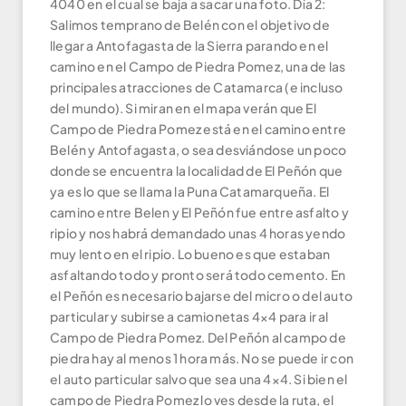
4040 en el cual se baja a sacar una foto. Día 2:
Salimos temprano de Belén con el objetivo de
llegar a Antofagasta de la Sierra parando en el
camino en el Campo de Piedra Pomez, una de las
principales atracciones de Catamarca (e incluso
del mundo). Si miran en el mapa verán que El
Campo de Piedra Pomez está en el camino entre
Belén y Antofagasta, o sea desviándose un poco
donde se encuentra la localidad de El Peñón que
ya es lo que se llama la Puna Catamarqueña. El
camino entre Belen y El Peñón fue entre asfalto y
ripio y nos habrá demandado unas 4 horas yendo
muy lento en el ripio. Lo bueno es que estaban
asfaltando todo y pronto será todo cemento. En
el Peñón es necesario bajarse del micro o del auto
particular y subirse a camionetas 4×4 para ir al
Campo de Piedra Pomez. Del Peñón al campo de
piedra hay al menos 1 hora más. No se puede ir con
el auto particular salvo que sea una 4×4. Si bien el
campo de Piedra Pomez lo ves desde la ruta, el