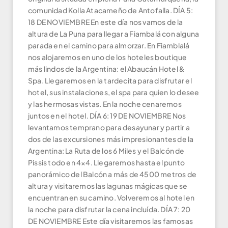
comunidad Kolla Atacameño de Antofalla. DÍA 5:
18 DE NOVIEMBRE En este día nos vamos de la
altura de La Puna para llegar a Fiambalá con alguna
parada en el camino para almorzar. En Fiamblalá
nos alojaremos en uno de los hoteles boutique
más lindos de la Argentina: el Abaucán Hotel &
Spa. Llegaremos en la tardecita para disfrutar el
hotel, sus instalaciones, el spa para quien lo desee
y las hermosas vistas. En la noche cenaremos
juntos en el hotel. DÍA 6: 19 DE NOVIEMBRE Nos
levantamos temprano para desayunar y partir a
dos de las excursiones más impresionantes de la
Argentina: La Ruta de los 6 Miles y el Balcón de
Pissis todo en 4×4. Llegaremos hasta el punto
panorámico del Balcón a más de 4500 metros de
altura y visitaremos las lagunas mágicas que se
encuentran en su camino. Volveremos al hotel en
la noche para disfrutar la cena incluída. DÍA 7: 20
DE NOVIEMBRE Este día visitaremos las famosas