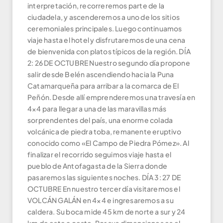
interpretación, recorreremos parte de la
ciudadela, y ascenderemos a uno de los sitios
ceremoniales principales. Luego continuamos
viaje hasta el hotel y disfrutaremos de una cena
de bienvenida con platos típicos de la región. DÍA
2: 26 DE OCTUBRE Nuestro segundo día propone
salir desde Belén ascendiendo hacia la Puna
Catamarqueña para arribar a la comarca de El
Peñón. Desde allí emprenderemos una travesía en
4×4 para llegar a una de las maravillas más
sorprendentes del país, una enorme colada
volcánica de piedra toba, remanente eruptivo
conocido como «El Campo de Piedra Pómez». Al
finalizar el recorrido seguimos viaje hasta el
pueblo de Antofagasta de la Sierra donde
pasaremos las siguientes noches. DÍA 3: 27 DE
OCTUBRE En nuestro tercer día visitaremos el
VOLCÁN GALÁN en 4×4 e ingresaremos a su
caldera. Su boca mide 45 km de norte a sur y 24