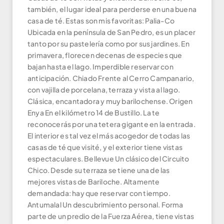
también, el lugar ideal para perderse en una buena
casa de té. Estas son mis favoritas: Palia-Co
Ubicada en la península de San Pedro, es un placer
tanto por su pastelería como por sus jardines. En
primavera, florecen decenas de especies que
bajan hasta el lago. Imperdible reservar con
anticipación. Chiado Frente al Cerro Campanario,
con vajilla de porcelana, terraza y vista al lago.
Clásica, encantadora y muy barilochense. Origen
Enya En el kilómetro 14 de Bustillo. La te
reconocerás por una tetera gigante en la entrada.
El interior es tal vez el más acogedor de todas las
casas de té que visité, y el exterior tiene vistas
espectaculares. Bellevue Un clásico del Circuito
Chico. Desde su terraza se tiene una de las
mejores vistas de Bariloche. Altamente
demandada: hay que reservar con tiempo.
Antumalal Un descubrimiento personal. Forma
parte de un predio de la Fuerza Aérea, tiene vistas