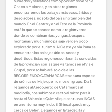
húmedos y selváticos como podríamos ver en el
Chaco o Misiones, y en otras regiones
encontraremos los paisajes más ecos, áridos y
desoladores, no solo del país sino también del
mundo. En el Centro y en el Este de la Provincia
está lo que se conoce como la región verde
donde se combinan ríos, yungas, bosques,
montañas y muchísimo paisaje verde y poco
explorado por el turismo. Al Oeste y en la Puna se
encuentran los paisajes áridos, secos y
desérticos. Estas regiones son las más conocidas
de la provincia y son las que visitamos en el Viaje
Grupal, por eso hablaré solo de ellas.
RECORRIENDO CATAMARCA Esta es una especie
de crónica del viaje que hicimos en grupo. Día 1:
llegamos al Aeropuerto de Catarmarca al
mediodía, nos subimos directo al micro para ir
hasta el Shincal de Quimivil que son ruinas INCAS
en un entorno muy lindo. El Shincal queda muy
cerca de Belén. Llegamos en la tardecita y