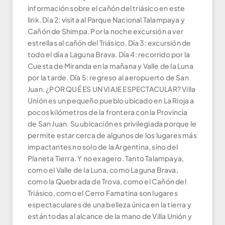
información sobre el cañón del triásico en este
link. Día 2: visita al Parque Nacional Talampaya y
Cañón de Shimpa. Por la noche excursión a ver
estrellas al cañón del Triásico. Día 3: excursión de
todo el día a Laguna Brava. Día 4: recorrido por la
Cuesta de Miranda en la mañana y Valle de la Luna
por la tarde. Día 5: regreso al aeropuerto de San
Juan. ¿POR QUÉ ES UN VIAJE ESPECTACULAR? Villa
Unión es un pequeño pueblo ubicado en La Rioja a
pocos kilómetros de la frontera con la Provincia
de San Juan. Su ubicación es privilegiada porque le
permite estar cerca de algunos de los lugares más
impactantes no solo de la Argentina, sino del
Planeta Tierra. Y no exagero. Tanto Talampaya,
como el Valle de la Luna, como Laguna Brava,
como la Quebrada de Trova, como el Cañón del
Triásico, como el Cerro Famatina son lugares
espectaculares de una belleza única en la tierra y
están todas al alcance de la mano de Villa Unión y