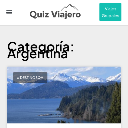
Viajes
Grupales
Categoría:
Argentina
#DESTINOSQV