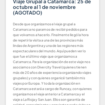
Viaje Grupal a Catamarca: 25 de
octubre al 1 de noviembre
(AGOTADO)
Desde que organizamos el viaje grupal a
Catamarca no paramos de recibir pedidos para
que volvamos a hacerlo. Finalmente llegó la hora
de repetir la visita a una de las provincias más
lindas de Argentina y una de las regiones más
espectaculares del mundo. Aquí pueden ver lo
que fue el último viaje que organizamos a
Catamarca. Para la organización de este viaje nos
asociamos con Divercity Travel (quienes tienen
más de 20 años de experiencia organizando viajes
grupales) y con quienes organicé también mis
viajes por Europa. Y toda la organización en
Catamarca estará a cargo de Runcay, con quienes
organizamos el viaje anterior a Catamarca y el
viaje a La Rioja y San Juan. Ellos son garantía de
calidad, conocimiento y convierten cada visita en