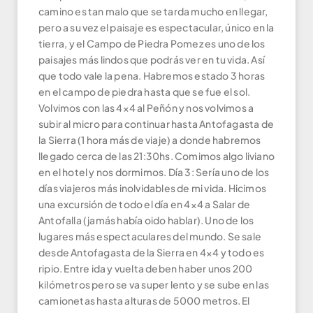
camino es tan malo que se tarda mucho en llegar,
pero a su vez el paisaje es espectacular, único en la
tierra, y el Campo de Piedra Pomez es uno de los
paisajes más lindos que podrás ver en tu vida. Así
que todo vale la pena. Habremos estado 3 horas
en el campo de piedra hasta que se fue el sol.
Volvimos con las 4×4 al Peñón y nos volvimos a
subir al micro para continuar hasta Antofagasta de
la Sierra (1 hora más de viaje) a donde habremos
llegado cerca de las 21:30hs. Comimos algo liviano
en el hotel y nos dormimos. Día 3: Sería uno de los
días viajeros más inolvidables de mi vida. Hicimos
una excursión de todo el día en 4×4 a Salar de
Antofalla (jamás había oido hablar). Uno de los
lugares más espectaculares del mundo. Se sale
desde Antofagasta de la Sierra en 4×4 y todo es
ripio. Entre ida y vuelta deben haber unos 200
kilómetros pero se va super lento y se sube en las
camionetas hasta alturas de 5000 metros. El