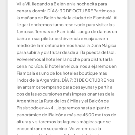
Villa Vil, llegando a Belén en la nochecita para
cenar y dormir. DÍA 6: 30 DE OCTUBRE Partimos a
la mañana de Belén hacia la ciudad de Fiambalá. Al
llegar tendremos turno reservado para visitar las
famosas Termas de Fiambalá. Luego de darnos un
baño en sus piletones hirviendo encajadas en
medio de la montaña iremos hacia la Duna Mágica
para subirla y disfrutar desde allí la puesta del sol.
Volveremos al hotel en la noche para disfrutar la
cena incluída. El hotel en el cual nos alejaremos en
Fiambalá es uno de los hoteles boutique más
lindos de la Argentina. DÍA 7: 31 DE OCTUBRE Nos
levantamos temprano para desayunar y partir a
dos de las excursiones más impresionantes de la
Argentina: La Ruta de los 6 Miles y el Balcón de
Pissis todo en 4×4. Llegaremos hasta el punto
panorámico del Balcón a más de 4500 metros de
altura y visitaremos las lagunas mágicas que se
encuentran en su camino. Volveremos a la