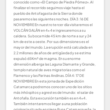
conocido como «El Campo de Piedra Pómez». Al
finalizar el recorrido seguimos viaje hasta el
pueblo de Antofagasta de la Sierra donde
pasaremos las siguientes noches. DÍA 3: 16 DE
NOVIEMBRE En nuestro tercer día visitaremos el
VOLCÁN GALÁN en 4×4 e ingresaremos a su
caldera. Su boca mide 45 km de norte a sur y 24
km de este a oeste. Por sus dimensiones es el
mayor del mundo. La erupción está calculada en
2.2 millones de años de antigüedad y se estima
expulsó 65Km³ de magma. En su enorme
dimensión alberga las Laguna Diamante y Grande,
templo natural de aves migratorias como el
Flamenco y las Parinas Andinas. DÍA 4: 17 DE
NOVIEMBRE En esta jornada de Expedición
Catamarca podremos conocer uno de los sitios
más inhóspitos y agrestes del mundo: el salar de
Antofalla. Esta excursión también es en 4×4.
También intentaremos llegar a una población
originaria situada en plena Puna Catamarqueña, la