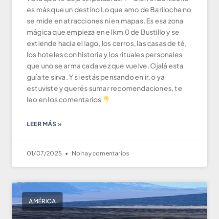
es más que un destino Lo que amo de Bariloche no
se mide en atracciones ni en mapas. Es esa zona
mágica que empieza en el km 0 de Bustillo y se
extiende hacia el lago, los cerros, las casas de té,
los hoteles con historia y los rituales personales
que uno se arma cada vez que vuelve. Ojalá esta
guía te sirva. Y si estás pensando en ir, o ya
estuviste y querés sumar recomendaciones, te
leo en los comentarios
LEER MÁS »
01/07/2025
No hay comentarios
AMÉRICA