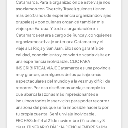
Catamarca. Para la organización de este viaje nos
asociamos con Divercity Travel (quienes tienen
más de 20 años de experiencia organizando viajes
grupales) y con quienes organicé también mis
viajes por Europa. Y toda la organización en
Catamarca estará a cargo de Runcay, con quienes
organizamos el viaje anterior a Catamarca y el
viaje a La Rioja y San Juan. Ellos son garantía de
calidad, conocimiento y convierten cada visita en
una experiencia inolvidable. CLIC PARA
INSCRIBIRTE AL VIAJE Catamarca es una provincia
muy grande, con algunos de los paisajes más
espectaculares del mundo y a la vez muy difícil de
recorrer. Por eso diseñamos un viaje completo
que abarca las zonas más impresionantes e
incluimos todos los servicios para poder recorrer
una zona del país que sería imposible hacerlo por
tu propia cuenta. Será un viaje inolvidable.
FECHAS del 14 al 21 de noviembre (7 noches y 8
días). ITINERARIO DÍA 1: 14 DE NOVIEMBRE Salida