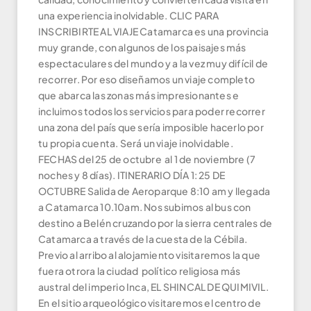
una experiencia inolvidable. CLIC PARA
INSCRIBIRTE AL VIAJE Catamarca es una provincia
muy grande, con algunos de los paisajes más
espectaculares del mundo y a la vez muy difícil de
recorrer. Por eso diseñamos un viaje completo
que abarca las zonas más impresionantes e
incluimos todos los servicios para poder recorrer
una zona del país que sería imposible hacerlo por
tu propia cuenta. Será un viaje inolvidable.
FECHAS del 25 de octubre al 1 de noviembre (7
noches y 8 días). ITINERARIO DÍA 1: 25 DE
OCTUBRE Salida de Aeroparque 8:10 am y llegada
a Catamarca 10.10am. Nos subimos al bus con
destino a Belén cruzando por la sierra centrales de
Catamarca a través de la cuesta de la Cébila.
Previo al arribo al alojamiento visitaremos la que
fuera otrora la ciudad político religiosa más
austral del imperio Inca, EL SHINCAL DE QUIMIVIL.
En el sitio arqueológico visitaremos el centro de