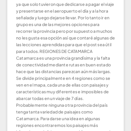
ya que solo tuvieron que dedicarse a pagar el viaje
y presentarse en el aeropuerto el día y a la hora
señalada y luego dejarse llevar. Por lo tanto ir en
grupo es una de las mejores opciones para
recorrer la provincia pero por supuesto a muchos
no les gusta esa opción así que contaré algunas de
las lecciones aprendidas para que el post sea útil
para todos. REGIONES DE CATAMARCA
Catamarca es una provincia grandísima y la falta
de conectividad mediante rutas en buen estado
hace que las distancias parezcan aún más largas.
Se divide principalmente en 4 regiones como se
ven en el mapa, cada una de ellas con paisajes y
características muy diferentes e imposibles de
abarcar todas en un viaje de 7 días.
Probablemente ninguna otra provincia del país
tenga tanta variedad de paisajes como
Catamarca. Para darse una idea en algunas
regiones encontraremos los paisajes más