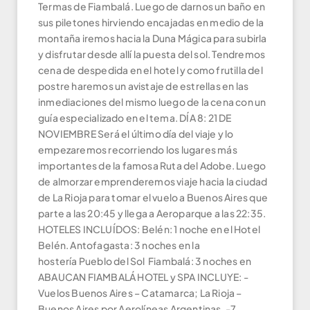
Termas de Fiambalá. Luego de darnos un baño en
sus piletones hirviendo encajadas en medio de la
montaña iremos hacia la Duna Mágica para subirla
y disfrutar desde allí la puesta del sol. Tendremos
cena de despedida en el hotel y como frutilla del
postre haremos un avistaje de estrellas en las
inmediaciones del mismo luego de la cena con un
guía especializado en el tema. DÍA 8: 21 DE
NOVIEMBRE Será el último día del viaje y lo
empezaremos recorriendo los lugares más
importantes de la famosa Ruta del Adobe. Luego
de almorzar emprenderemos viaje hacia la ciudad
de La Rioja para tomar el vuelo a Buenos Aires que
parte a las 20:45 y llega a Aeroparque a las 22:35.
HOTELES INCLUÍDOS: Belén: 1 noche en el Hotel
Belén. Antofagasta: 3 noches en la
hostería Pueblo del Sol Fiambalá: 3 noches en
ABAUCAN FIAMBALÁ HOTEL y SPA INCLUYE: -
Vuelos Buenos Aires – Catamarca; La Rioja –
Buenos Aires por Aerolíneas Argentinas. -7