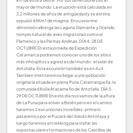
km de este a oeste. Por sus dimensiones es el
mayor del mundo. La erupción está calculada en
2.2 millones de años de antigüedad y se estima
expulsó 65Km³ de magma. En su enorme
dimensión alberga las Laguna Diamante y Grande,
templo natural de aves migratorias como el
Flamenco y las Parinas Andinas. DÍA 4: 28 DE
OCTUBRE En esta jornada de Expedición
Catamarca podremos conocer uno de los sitios
más inhóspitos y agrestes del mundo: el salar de
Antofalla. Esta excursión también es en 4×4.
También intentaremos llegar a una población
originaria situada en plena Puna Catamarqueña, la
comunidad Kolla Atacameño de Antofalla. DÍA 5:
29 DE OCTUBRE En este día nos vamos de la altura
de La Puna para volver a Belén pero en el camino
haremos 2 excursiones increíbles: primero
pasaremos por el Pucará del Volcán Antofaya y
luego haremos el trekking para visitar las
espectaculares formaciones de los Castillos de