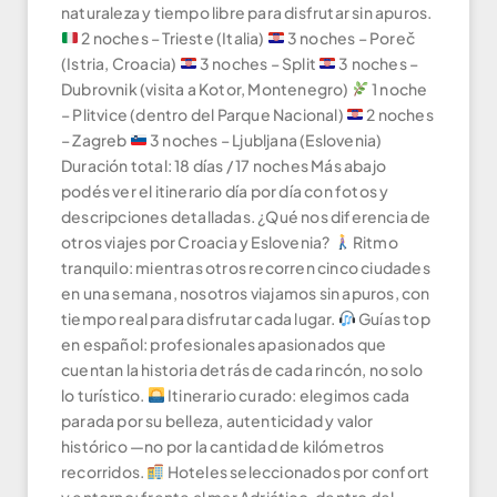
naturaleza y tiempo libre para disfrutar sin apuros.
2 noches – Trieste (Italia)
3 noches – Poreč
(Istria, Croacia)
3 noches – Split
3 noches –
Dubrovnik (visita a Kotor, Montenegro)
1 noche
– Plitvice (dentro del Parque Nacional)
2 noches
– Zagreb
3 noches – Ljubljana (Eslovenia)
Duración total: 18 días / 17 noches Más abajo
podés ver el itinerario día por día con fotos y
descripciones detalladas. ¿Qué nos diferencia de
otros viajes por Croacia y Eslovenia?
Ritmo
tranquilo: mientras otros recorren cinco ciudades
en una semana, nosotros viajamos sin apuros, con
tiempo real para disfrutar cada lugar.
Guías top
en español: profesionales apasionados que
cuentan la historia detrás de cada rincón, no solo
lo turístico.
Itinerario curado: elegimos cada
parada por su belleza, autenticidad y valor
histórico —no por la cantidad de kilómetros
recorridos.
Hoteles seleccionados por confort