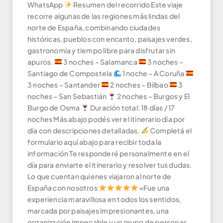
WhatsApp
Resumen del recorrido Este viaje
recorre algunas de las regiones más lindas del
norte de España, combinando ciudades
históricas, pueblos con encanto, paisajes verdes,
gastronomía y tiempo libre para disfrutar sin
apuros.
3 noches – Salamanca
3 noches –
Santiago de Compostela
1 noche – A Coruña
3 noches – Santander
2 noches – Bilbao
3
noches – San Sebastián
2 noches – Burgos y El
Burgo de Osma
Duración total: 18 días / 17
noches Más abajo podés ver el itinerario día por
día con descripciones detalladas.
Completá el
formulario aquí abajo para recibir toda la
información Te responderé personalmente en el
día para enviarte el itinerario y resolver tus dudas.
Lo que cuentan quienes viajaron al norte de
España con nosotros
«Fue una
experiencia maravillosa en todos los sentidos,
marcada por paisajes impresionantes, una
organización impecable y un grupo de personas