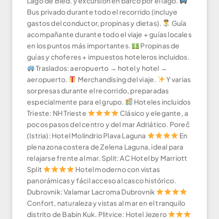
Lago de Bled. y excursión en barco por el lago.
Bus privado durante todo el recorrido (incluye
gastos del conductor, propinas y dietas).
Guía
acompañante durante todo el viaje + guías locales
en los puntos más importantes.
Propinas de
guías y choferes + impuestos hoteleros incluidos.
Traslados: aeropuerto → hotel y hotel →
aeropuerto.
Merchandising del viaje.
Y varias
sorpresas durante el recorrido, preparadas
especialmente para el grupo.
Hoteles incluidos
Trieste: NH Trieste
Clásico y elegante, a
pocos pasos del centro y del mar Adriático. Poreč
(Istria): Hotel Molindrio Plava Laguna
En
plena zona costera de Zelena Laguna, ideal para
relajarse frente al mar. Split: AC Hotel by Marriott
Split
Hotel moderno con vistas
panorámicas y fácil acceso al casco histórico.
Dubrovnik: Valamar Lacroma Dubrovnik
Confort, naturaleza y vistas al mar en el tranquilo
distrito de Babin Kuk. Plitvice: Hotel Jezero