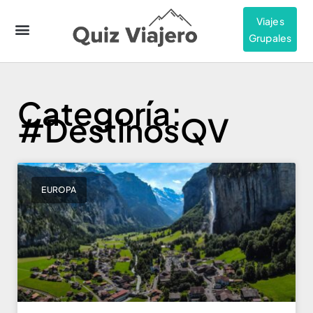
Viajes
Grupales
Categoría:
#DestinosQV
EUROPA