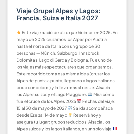
Viaje Grupal Alpes y Lagos:
Francia, Suiza e Italia 2027
Este viaje nació de otro que hicimos en 2025. En
mayo de 2025 cruzamos los Alpes por Austria
hasta el norte de Italia con un grupo de 30
personas — Múnich, Salzburgo, Innsbruck,
Dolomitas, Lago di Garda y Bologna. Fue uno de
los viajes más espectaculares que organizamos.
Este recorrido toma esa misma idea (cruzar los
Alpes de punta a punta, llegando a lagos italianos
poco conocidos) y la lleva más al oeste: Alsacia,
los Alpes suizos y el Lago Maggiore.
Mirá cómo
fue el cruce de los Alpes 2025
Fechas del viaje:
15 al 30 de mayo de 2027
Salida acompañada
desde Ezeiza: 14 de mayo
Reservá hoy y
asegurá tu lugar: grupos reducidos. Alsacia, los
Alpes suizos y los lagos italianos, en un solo viaje