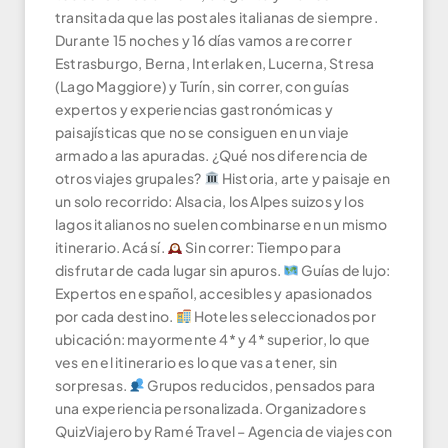
transitada que las postales italianas de siempre.
Durante 15 noches y 16 días vamos a recorrer
Estrasburgo, Berna, Interlaken, Lucerna, Stresa
(Lago Maggiore) y Turín, sin correr, con guías
expertos y experiencias gastronómicas y
paisajísticas que no se consiguen en un viaje
armado a las apuradas. ¿Qué nos diferencia de
otros viajes grupales?
Historia, arte y paisaje en
un solo recorrido: Alsacia, los Alpes suizos y los
lagos italianos no suelen combinarse en un mismo
itinerario. Acá sí.
Sin correr: Tiempo para
disfrutar de cada lugar sin apuros.
Guías de lujo:
Expertos en español, accesibles y apasionados
por cada destino.
Hoteles seleccionados por
ubicación: mayormente 4* y 4* superior, lo que
ves en el itinerario es lo que vas a tener, sin
sorpresas.
Grupos reducidos, pensados para
una experiencia personalizada. Organizadores
QuizViajero by Ramé Travel – Agencia de viajes con