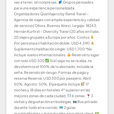
vas a tener, sin sorpresas.
Grupos pensados
para una experiencia personalizada.
Organizadores QuizViajero by Ramé Travel –
Agencia de viajes con amplia experiencia y calidad
de servicio (Olivos, Buenos Aires). Legajo: 18243.
Hernán Kurfirst – Divercity Travel (20 años en Italia,
20 viajes grupales a Europa por año). Costos
Por persona en habitación doble: USD 4.590
Suplemento habitación single: USD 1.700 *No
incluye vuelos internacionales.
Reservá tu lugar
con solo USD 300
Si el viaje no se realiza, te
devolvemos el 100% de lo abonado, incluida la
seña. Reservás sin riesgo. Formas de pago y
reserva Reserva: USD 300 por pasajero. Abril:
50%. Agosto: 50%. El paquete incluye
17
noches y 18 días en hoteles 4* superior en las
mejores zonas de cada ciudad.
6 cenas.
2
visitas y degustación en bodegas.
Bus privado
durante todo el recorrido.
2 guías
acompañantes + guías locales en puntos clave.