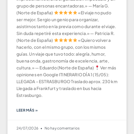
grupo de personas encantadoras.» — María G.
(Norte de España)
«El viaje no pudo
ser mejor. Sergio un genio para organizar,
asistirnos tanto en la previa como durante el viaje.
Sin duda repetiré esta experiencia.» — Patricia R.
(Norte de España)
«Quiero volver a
hacerlo, con el mismo grupo, con los mismos
guías. Un viaje que tuvo todo: alegría, humor,
buena onda, gastronomía de excelencia, arte,
cultura.» — Eduardo (Norte de España)
Ver más
opiniones en Google ITINERARIO DÍA 1 (15/05):
LLEGADA – ESTRASBURGO Traslado aprox. 230 km
Llegada a Frankfurt y traslado en bus hacia
Estrasburgo.
LEER MÁS »
24/07/2026
No hay comentarios