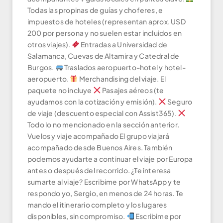
Todas las propinas de guías y choferes, e
impuestos de hoteles (representan aprox. USD
200 por persona y no suelen estar incluidos en
otros viajes).
Entradas a Universidad de
Salamanca, Cuevas de Altamira y Catedral de
Burgos.
Traslados aeropuerto-hotel y hotel-
aeropuerto.
Merchandising del viaje. El
paquete no incluye
Pasajes aéreos (te
ayudamos con la cotización y emisión).
Seguro
de viaje (descuento especial con Assist365).
Todo lo no mencionado en la sección anterior.
Vuelos y viaje acompañado El grupo viajará
acompañado desde Buenos Aires. También
podemos ayudarte a continuar el viaje por Europa
antes o después del recorrido. ¿Te interesa
sumarte al viaje? Escribime por WhatsApp y te
respondo yo, Sergio, en menos de 24 horas. Te
mando el itinerario completo y los lugares
disponibles, sin compromiso.
Escribime por