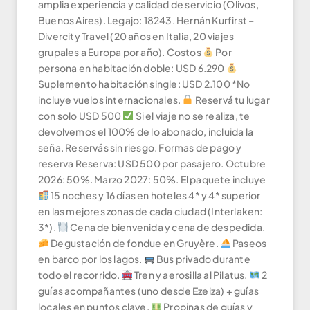
amplia experiencia y calidad de servicio (Olivos,
Buenos Aires). Legajo: 18243. Hernán Kurfirst –
Divercity Travel (20 años en Italia, 20 viajes
grupales a Europa por año). Costos
Por
persona en habitación doble: USD 6.290
Suplemento habitación single: USD 2.100 *No
incluye vuelos internacionales.
Reservá tu lugar
con solo USD 500
Si el viaje no se realiza, te
devolvemos el 100% de lo abonado, incluida la
seña. Reservás sin riesgo. Formas de pago y
reserva Reserva: USD 500 por pasajero. Octubre
2026: 50%. Marzo 2027: 50%. El paquete incluye
15 noches y 16 días en hoteles 4* y 4* superior
en las mejores zonas de cada ciudad (Interlaken:
3*).
Cena de bienvenida y cena de despedida.
Degustación de fondue en Gruyère.
Paseos
en barco por los lagos.
Bus privado durante
todo el recorrido.
Tren y aerosilla al Pilatus.
2
guías acompañantes (uno desde Ezeiza) + guías
locales en puntos clave.
Propinas de guías y