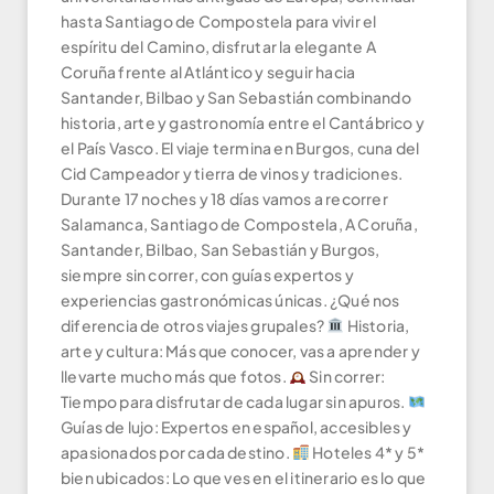
hasta Santiago de Compostela para vivir el
espíritu del Camino, disfrutar la elegante A
Coruña frente al Atlántico y seguir hacia
Santander, Bilbao y San Sebastián combinando
historia, arte y gastronomía entre el Cantábrico y
el País Vasco. El viaje termina en Burgos, cuna del
Cid Campeador y tierra de vinos y tradiciones.
Durante 17 noches y 18 días vamos a recorrer
Salamanca, Santiago de Compostela, A Coruña,
Santander, Bilbao, San Sebastián y Burgos,
siempre sin correr, con guías expertos y
experiencias gastronómicas únicas. ¿Qué nos
diferencia de otros viajes grupales?
Historia,
arte y cultura: Más que conocer, vas a aprender y
llevarte mucho más que fotos.
Sin correr:
Tiempo para disfrutar de cada lugar sin apuros.
Guías de lujo: Expertos en español, accesibles y
apasionados por cada destino.
Hoteles 4* y 5*
bien ubicados: Lo que ves en el itinerario es lo que