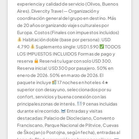
experiencia y calidad de servicio (Olivos, Buenos
Aires). Divercity Travel — Organización y
coordinación general del grupo en destino. Más
de 20 años organizando viajes culturales por
Europa. Costos (Finales con impuestos incluidos)
Habitación doble (base por persona): USD
4.790
Suplemento single: USD 1.590
TODOS
LOS IMPUESTOS INCLUIDOS Formas de pago y
reserva
Reservá tu lugar con solo USD 300.
Reserva inicial: USD 300 por pasajero. 50% en
enero de 2026. 50% en marzo de 2026. El
paquete incluye
17 noches en hoteles 4★
superior con desayuno, seleccionados por su
confort, servicios y buena conexión con las
principales zonas de interés.
9 cenas incluidas
durante el recorrido.
Entradas y visitas
destacadas: Palacio de Diocleciano, Convento
Franciscano, Parque Nacional de Plitvice, Cuevas
de Škocjan (o Postojna, según fecha), entradas al