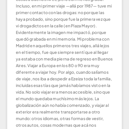
Incluso, en mi primer viaje —allá por 1987— tuve mi
primer contacto con las drogas: no porque las
haya probado, sino porque fue la primera vez que
vi drogadictos en la calle (en Plaza Mayor).
Evidentemente la imagen me impactó, porque
quedó grabada en mi memoria. Mi problema con
Madrid en aquellos primeros tres viajes, allá lejos
en el tiempo, fue que siempre sentí que al llegar
ya estaba con media pierna de regreso en Buenos
Aires. Viajar a Europa en los 80 o 90 era muy
diferente a viajar hoy. Por algo, cuando salíamos
de viaje, nos iba a despedir a Ezeiza toda la familia,
incluidas esas tías que jamás habíamos visto en la
vida. No solo viajar era menos accesible, sino que
el mundo quedaba muchísimo más lejos. La
globalización aún no había comenzado, y viajar al
exterior era realmente transportarse a otro
mundo: otros idiomas, otras formas de vestir,
otros autos, cosas modernas que acá nos