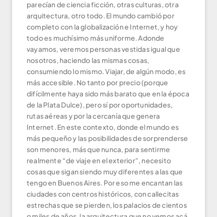
parecían de ciencia ficción, otras culturas, otra
arquitectura, otro todo. El mundo cambió por
completo con la globalización e Internet, y hoy
todo es muchísimo más uniforme. Adonde
vayamos, veremos personas vestidas igual que
nosotros, haciendo las mismas cosas,
consumiendo lo mismo. Viajar, de algún modo, es
más accesible. No tanto por precio (porque
difícilmente haya sido más barato que en la época
de la Plata Dulce), pero sí por oportunidades,
rutas aéreas y por la cercanía que genera
Internet. En este contexto, donde el mundo es
más pequeño y las posibilidades de sorprenderse
son menores, más que nunca, para sentirme
realmente “de viaje en el exterior”, necesito
cosas que sigan siendo muy diferentes a las que
tengo en Buenos Aires. Por eso me encantan las
ciudades con centros históricos, con callecitas
estrechas que se pierden, los palacios de cientos
o miles de años, la arquitectura que no vemos acá,