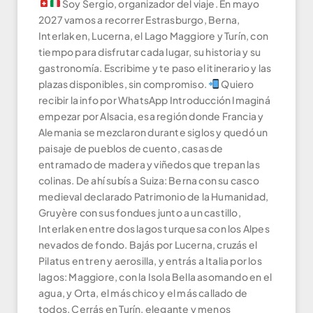
Soy Sergio, organizador del viaje. En mayo
2027 vamos a recorrer Estrasburgo, Berna,
Interlaken, Lucerna, el Lago Maggiore y Turín, con
tiempo para disfrutar cada lugar, su historia y su
gastronomía. Escribime y te paso el itinerario y las
plazas disponibles, sin compromiso.
Quiero
recibir la info por WhatsApp Introducción Imaginá
empezar por Alsacia, esa región donde Francia y
Alemania se mezclaron durante siglos y quedó un
paisaje de pueblos de cuento, casas de
entramado de madera y viñedos que trepan las
colinas. De ahí subís a Suiza: Berna con su casco
medieval declarado Patrimonio de la Humanidad,
Gruyère con sus fondues junto a un castillo,
Interlaken entre dos lagos turquesa con los Alpes
nevados de fondo. Bajás por Lucerna, cruzás el
Pilatus en tren y aerosilla, y entrás a Italia por los
lagos: Maggiore, con la Isola Bella asomando en el
agua, y Orta, el más chico y el más callado de
todos. Cerrás en Turín, elegante y menos