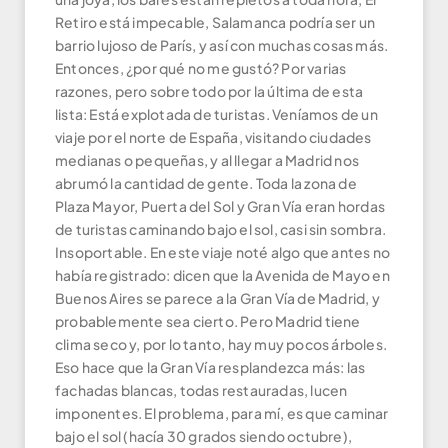
Retiro está impecable, Salamanca podría ser un
barrio lujoso de París, y así con muchas cosas más.
Entonces, ¿por qué no me gustó? Por varias
razones, pero sobre todo por la última de esta
lista: Está explotada de turistas. Veníamos de un
viaje por el norte de España, visitando ciudades
medianas o pequeñas, y al llegar a Madrid nos
abrumó la cantidad de gente. Toda la zona de
Plaza Mayor, Puerta del Sol y Gran Vía eran hordas
de turistas caminando bajo el sol, casi sin sombra.
Insoportable. En este viaje noté algo que antes no
había registrado: dicen que la Avenida de Mayo en
Buenos Aires se parece a la Gran Vía de Madrid, y
probablemente sea cierto. Pero Madrid tiene
clima seco y, por lo tanto, hay muy pocos árboles.
Eso hace que la Gran Vía resplandezca más: las
fachadas blancas, todas restauradas, lucen
imponentes. El problema, para mí, es que caminar
bajo el sol (hacía 30 grados siendo octubre),