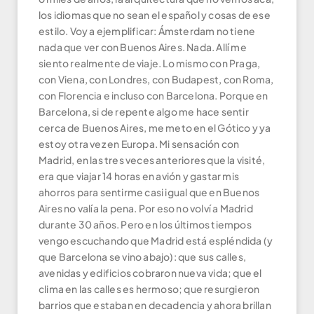
los idiomas que no sean el español y cosas de ese
estilo. Voy a ejemplificar: Ámsterdam no tiene
nada que ver con Buenos Aires. Nada. Allí me
siento realmente de viaje. Lo mismo con Praga,
con Viena, con Londres, con Budapest, con Roma,
con Florencia e incluso con Barcelona. Porque en
Barcelona, si de repente algo me hace sentir
cerca de Buenos Aires, me meto en el Gótico y ya
estoy otra vez en Europa. Mi sensación con
Madrid, en las tres veces anteriores que la visité,
era que viajar 14 horas en avión y gastar mis
ahorros para sentirme casi igual que en Buenos
Aires no valía la pena. Por eso no volví a Madrid
durante 30 años. Pero en los últimos tiempos
vengo escuchando que Madrid está espléndida (y
que Barcelona se vino abajo): que sus calles,
avenidas y edificios cobraron nueva vida; que el
clima en las calles es hermoso; que resurgieron
barrios que estaban en decadencia y ahora brillan