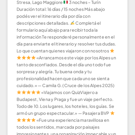
Stresa, Lago Maggiore
3 noches – Turín
Duración total: 16 días / 15 noches Más abajo
podés ver el itinerario día por día con
descripciones detalladas.
Completá el
formulario aquí abajo para recibir toda la
información Te responderé personalmente en el
día para enviarte el itinerario y resolver tus dudas.
Lo que cuentan quienes viajaron con nosotros
«Arrancamos este viaje por los Alpes un
tanto desconfiados. Desde el día uno todo fue
sorpresa y alegría. Tu buena onda y tu
profesionalidad hacen que cada uno se sienta
cuidado.» — Camila G. (Cruce de los Alpes 2025)
«Viajamos con QuizViajero a
Budapest, Viena y Praga y fue un viaje perfecto.
Todo de 10. Los lugares, los hoteles, los guías. Se
armó un grupo espectacular.» — Pasajera BVP
«Fue una experiencia maravillosa en
todos los sentidos, marcada por paisajes
impresionantes, una organización impecable y un