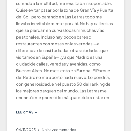
sumado a la multitud, me resultaba insoportable.
Quise evitar pasar por la zona de Gran Vía y Puerta
del Sol, pero parando en Las Letras todo me
llevaba inevitablemente por ahí. No hay callecitas
que se pierdan en curvas locas ni muchas vías
peatonales. Incluso hay pocos bares o
restaurantes con mesas en las veredas —a
diferencia de casi todas las otras ciudades que
visitamos en España—, ya que Madrid es una
ciudad de calles, veredas y avenidas, como
Buenos Aires. No me siento en Europa. El Parque
del Retiro no me aportó nada nuevo. Lo pondría,
con generosidad, en el puesto 50 del ranking de
los mejores parques del mundo. Las Letras me
encantó: me pareció lo más parecido a estar en
LEER MÁS »
04/11/2025
No hay comentarios