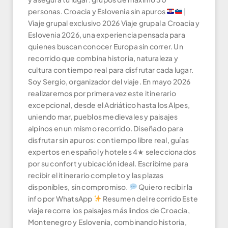
personas. Croacia y Eslovenia sin apuros
|
Viaje grupal exclusivo 2026 Viaje grupal a Croacia y
Eslovenia 2026, una experiencia pensada para
quienes buscan conocer Europa sin correr. Un
recorrido que combina historia, naturaleza y
cultura con tiempo real para disfrutar cada lugar.
Soy Sergio, organizador del viaje. En mayo 2026
realizaremos por primera vez este itinerario
excepcional, desde el Adriático hasta los Alpes,
uniendo mar, pueblos medievales y paisajes
alpinos en un mismo recorrido. Diseñado para
disfrutar sin apuros: con tiempo libre real, guías
expertos en español y hoteles 4★ seleccionados
por su confort y ubicación ideal. Escribime para
recibir el itinerario completo y las plazas
disponibles, sin compromiso.
Quiero recibir la
info por WhatsApp
Resumen del recorrido Este
viaje recorre los paisajes más lindos de Croacia,
Montenegro y Eslovenia, combinando historia,