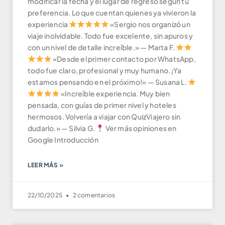
modificar la fecha y el lugar de regreso según tu
preferencia. Lo que cuentan quienes ya vivieron la
experiencia
«Sergio nos organizó un
viaje inolvidable. Todo fue excelente, sin apuros y
con un nivel de detalle increíble.» — Marta F.
«Desde el primer contacto por WhatsApp,
todo fue claro, profesional y muy humano. ¡Ya
estamos pensando en el próximo!» — Susana L.
«Increíble experiencia. Muy bien
pensada, con guías de primer nivel y hoteles
hermosos. Volvería a viajar con QuizViajero sin
dudarlo.» — Silvia G.
Ver más opiniones en
Google Introducción
LEER MÁS »
22/10/2025
2 comentarios