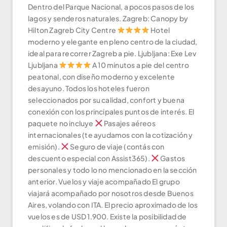
Dentro del Parque Nacional, a pocos pasos de los
lagos y senderos naturales. Zagreb: Canopy by
Hilton Zagreb City Centre
Hotel
moderno y elegante en pleno centro de la ciudad,
ideal para recorrer Zagreb a pie. Ljubljana: Exe Lev
Ljubljana
A 10 minutos a pie del centro
peatonal, con diseño moderno y excelente
desayuno. Todos los hoteles fueron
seleccionados por su calidad, confort y buena
conexión con los principales puntos de interés. El
paquete no incluye
Pasajes aéreos
internacionales (te ayudamos con la cotización y
emisión).
Seguro de viaje (contás con
descuento especial con Assist365).
Gastos
personales y todo lo no mencionado en la sección
anterior. Vuelos y viaje acompañado El grupo
viajará acompañado por nosotros desde Buenos
Aires, volando con ITA. El precio aproximado de los
vuelos es de USD 1.900. Existe la posibilidad de