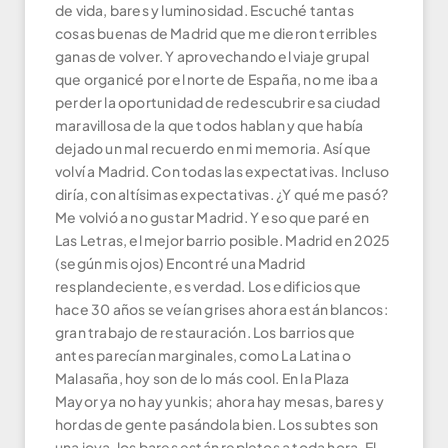
de vida, bares y luminosidad. Escuché tantas
cosas buenas de Madrid que me dieron terribles
ganas de volver. Y aprovechando el viaje grupal
que organicé por el norte de España, no me iba a
perder la oportunidad de redescubrir esa ciudad
maravillosa de la que todos hablan y que había
dejado un mal recuerdo en mi memoria. Así que
volví a Madrid. Con todas las expectativas. Incluso
diría, con altísimas expectativas. ¿Y qué me pasó?
Me volvió a no gustar Madrid. Y eso que paré en
Las Letras, el mejor barrio posible. Madrid en 2025
(según mis ojos) Encontré una Madrid
resplandeciente, es verdad. Los edificios que
hace 30 años se veían grises ahora están blancos:
gran trabajo de restauración. Los barrios que
antes parecían marginales, como La Latina o
Malasaña, hoy son de lo más cool. En la Plaza
Mayor ya no hay yunkis; ahora hay mesas, bares y
hordas de gente pasándola bien. Los subtes son
una joya, los bares están repletos a toda hora, El