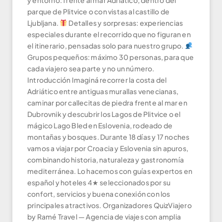
y entorno: frente al mar Adriático, dentro del
parque de Plitvice o con vistas al castillo de
Ljubljana.
Detalles y sorpresas: experiencias
especiales durante el recorrido que no figuran en
el itinerario, pensadas solo para nuestro grupo.
Grupos pequeños: máximo 30 personas, para que
cada viajero sea parte y no un número.
Introducción Imaginá recorrer la costa del
Adriático entre antiguas murallas venecianas,
caminar por callecitas de piedra frente al mar en
Dubrovnik y descubrir los Lagos de Plitvice o el
mágico Lago Bled en Eslovenia, rodeado de
montañas y bosques. Durante 18 días y 17 noches
vamos a viajar por Croacia y Eslovenia sin apuros,
combinando historia, naturaleza y gastronomía
mediterránea. Lo hacemos con guías expertos en
español y hoteles 4★ seleccionados por su
confort, servicios y buena conexión con los
principales atractivos. Organizadores QuizViajero
by Ramé Travel — Agencia de viajes con amplia