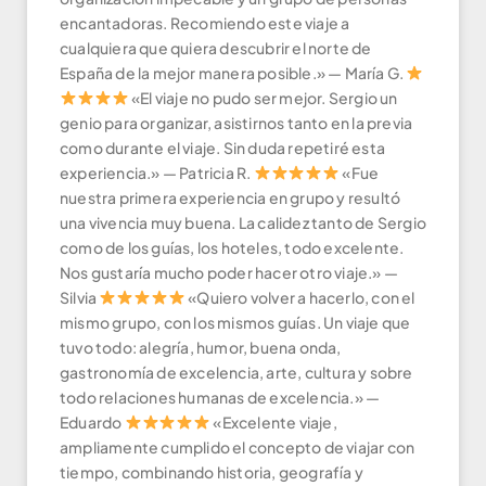
encantadoras. Recomiendo este viaje a
cualquiera que quiera descubrir el norte de
España de la mejor manera posible.» — María G.
«El viaje no pudo ser mejor. Sergio un
genio para organizar, asistirnos tanto en la previa
como durante el viaje. Sin duda repetiré esta
experiencia.» — Patricia R.
«Fue
nuestra primera experiencia en grupo y resultó
una vivencia muy buena. La calidez tanto de Sergio
como de los guías, los hoteles, todo excelente.
Nos gustaría mucho poder hacer otro viaje.» —
Silvia
«Quiero volver a hacerlo, con el
mismo grupo, con los mismos guías. Un viaje que
tuvo todo: alegría, humor, buena onda,
gastronomía de excelencia, arte, cultura y sobre
todo relaciones humanas de excelencia.» —
Eduardo
«Excelente viaje,
ampliamente cumplido el concepto de viajar con
tiempo, combinando historia, geografía y