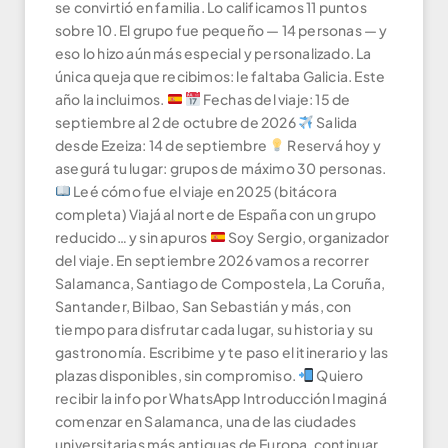
se convirtió en familia. Lo calificamos 11 puntos
sobre 10. El grupo fue pequeño — 14 personas — y
eso lo hizo aún más especial y personalizado. La
única queja que recibimos: le faltaba Galicia. Este
año la incluimos.
Fechas del viaje: 15 de
septiembre al 2 de octubre de 2026
Salida
desde Ezeiza: 14 de septiembre
Reservá hoy y
asegurá tu lugar: grupos de máximo 30 personas.
Leé cómo fue el viaje en 2025 (bitácora
completa) Viajá al norte de España con un grupo
reducido… y sin apuros
Soy Sergio, organizador
del viaje. En septiembre 2026 vamos a recorrer
Salamanca, Santiago de Compostela, La Coruña,
Santander, Bilbao, San Sebastián y más, con
tiempo para disfrutar cada lugar, su historia y su
gastronomía. Escribime y te paso el itinerario y las
plazas disponibles, sin compromiso.
Quiero
recibir la info por WhatsApp Introducción Imaginá
comenzar en Salamanca, una de las ciudades
universitarias más antiguas de Europa, continuar