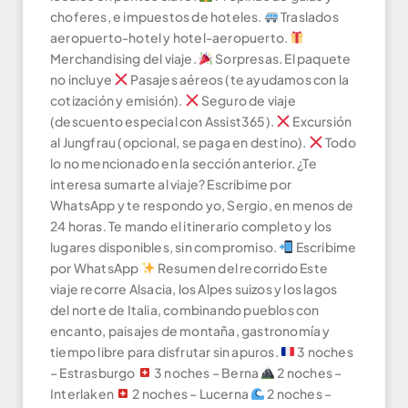
choferes, e impuestos de hoteles.
Traslados
aeropuerto-hotel y hotel-aeropuerto.
Merchandising del viaje.
Sorpresas. El paquete
no incluye
Pasajes aéreos (te ayudamos con la
cotización y emisión).
Seguro de viaje
(descuento especial con Assist365).
Excursión
al Jungfrau (opcional, se paga en destino).
Todo
lo no mencionado en la sección anterior. ¿Te
interesa sumarte al viaje? Escribime por
WhatsApp y te respondo yo, Sergio, en menos de
24 horas. Te mando el itinerario completo y los
lugares disponibles, sin compromiso.
Escribime
por WhatsApp
Resumen del recorrido Este
viaje recorre Alsacia, los Alpes suizos y los lagos
del norte de Italia, combinando pueblos con
encanto, paisajes de montaña, gastronomía y
tiempo libre para disfrutar sin apuros.
3 noches
– Estrasburgo
3 noches – Berna
2 noches –
Interlaken
2 noches – Lucerna
2 noches –