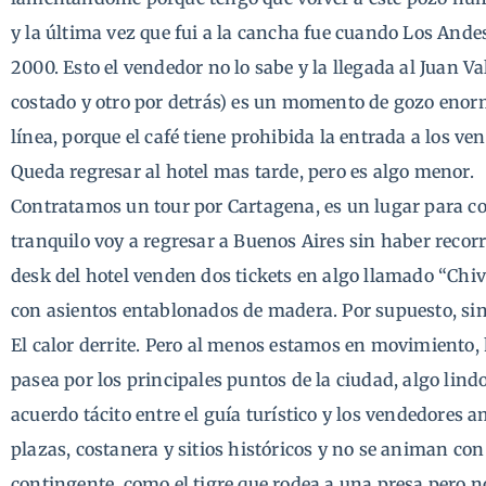
y la última vez que fui a la cancha fue cuando Los Ande
2000. Esto el vendedor no lo sabe y la llegada al Juan V
costado y otro por detrás) es un momento de gozo enor
línea, porque el café tiene prohibida la entrada a los v
Queda regresar al hotel mas tarde, pero es algo menor.
Contratamos un tour por Cartagena, es un lugar para c
tranquilo voy a regresar a Buenos Aires sin haber recorri
desk del hotel venden dos tickets en algo llamado “Chi
con asientos entablonados de madera. Por supuesto, sin
El calor derrite. Pero al menos estamos en movimiento, 
pasea por los principales puntos de la ciudad, algo lind
acuerdo tácito entre el guía turístico y los vendedores
plazas, costanera y sitios históricos y no se animan con
contingente, como el tigre que rodea a una presa pero n