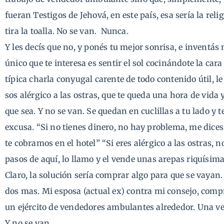
fueran Testigos de Jehová, en este país, esa sería la rel
tira la toalla. No se van. Nunca.
Y les decís que no, y ponés tu mejor sonrisa, e inventá
único que te interesa es sentir el sol cocinándote la car
típica charla conyugal carente de todo contenido útil, le
sos alérgico a las ostras, que te queda una hora de vida y
que sea. Y no se van. Se quedan en cuclillas a tu lado y
excusa. “Si no tienes dinero, no hay problema, me dices
te cobramos en el hotel” “Si eres alérgico a las ostras,
pasos de aquí, lo llamo y el vende unas arepas riquísim
Claro, la solución sería comprar algo para que se vayan.
dos mas. Mi esposa (actual ex) contra mi consejo, compr
un ejército de vendedores ambulantes alrededor. Una v
Y no se van.