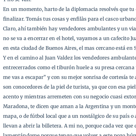
En un momento, harto de la diplomacia resolvés que tu 
finalizar. Tomás tus cosas y enfilàs para el casco urba
Claro, ahí también hay vendedores ambulantes y un viaj
no se va a encerrar en el hotel, vayamos a un cafecito 
en esta ciudad de Buenos Aires, el mas cercano está en 
Y en el camino al Juan Valdez los vendedores ambulantes
entrecerrados como el tiburón huele a su presa cercana y 
me vas a escapar” y con su mejor sonrisa de cortesía te 
son conocedores de la piel de turista, ya que con esa pi
acento y mientras arremeten con su negocio cuasi extor
Maradona, te dicen que aman a la Argentina y un montón
mapa, o de fútbol local que a un nostálgico de su país o
llevan a abrir la billetera. A mi no, porque cada vez que
lamentándome porque tengo que volver a este pozo húm