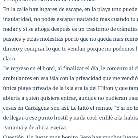
En la calle hay lugares de escape, en la playa uno puede 
insularidad, no podés escapar nadando mas cuando tu e
nadar y si se ahoga después es un trastorno de trámites
pasajes y otras molestias por lo que no queda mas remed
dinero y comprar lo que te vendan porque no podemos h
claro.
De regreso en el hotel, al finalizar el día, le comento al
ambulantes en esa isla con la privacidad que me vendió,
única playa privada de la isla era la del Hilton y que t
abierta a quien quisiera entrar, aunque no pudieran usar
cosas en Cartagena son así. Le faltó el remate “Y si no te
de llegar a ese punto hostil y nada cool enfilè a la habi
Panamá y de ahí, a Ezeiza.
Cuestión. Un lugar muy bonito. Pero hay muchos luga