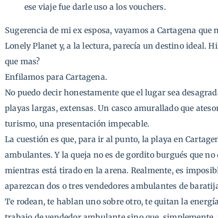
ese viaje fue darle uso a los vouchers.
Sugerencia de mi ex esposa, vayamos a Cartagena que 
Lonely Planet y, a la lectura, parecía un destino ideal. H
que mas?
Enfilamos para Cartagena.
No puedo decir honestamente que el lugar sea desagra
playas largas, extensas. Un casco amurallado que atesora
turismo, una presentación impecable.
La cuestión es que, para ir al punto, la playa en Cartag
ambulantes. Y la queja no es de gordito burgués que no q
mientras está tirado en la arena. Realmente, es imposib
aparezcan dos o tres vendedores ambulantes de baratijas,
Te rodean, te hablan uno sobre otro, te quitan la energía 
trabajo de vendedor ambulante sino que, simplemente, 