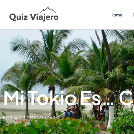
Home
Mi Tokio Es… 
POR
@GRISMETALIZADO