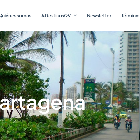
Quiénes somos
#DestinosQV
Newsletter
Términos
Cartagena