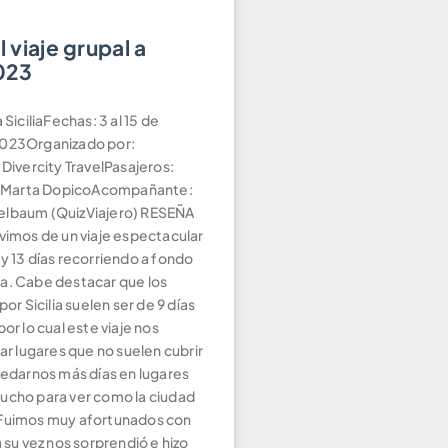
l viaje grupal a
2023
 SiciliaFechas: 3 al 15 de
2023Organizado por:
 Divercity TravelPasajeros:
l: Marta DopicoAcompañante:
elbaum (QuizViajero) RESEÑA
lvimos de un viaje espectacular
y 13 días recorriendo a fondo
ilia. Cabe destacar que los
por Sicilia suelen ser de 9 días
or lo cual este viaje nos
tar lugares que no suelen cubrir
uedarnos más días en lugares
ucho para ver como la ciudad
 Fuimos muy afortunados con
a su vez nos sorprendió e hizo