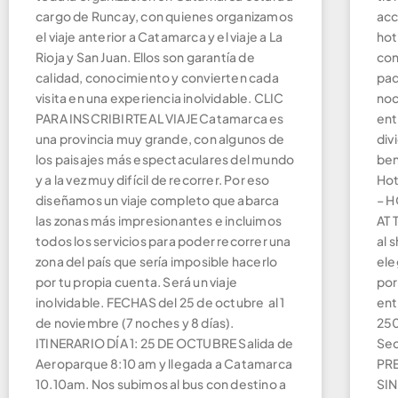
cargo de Runcay, con quienes organizamos
acc
el viaje anterior a Catamarca y el viaje a La
hot
Rioja y San Juan. Ellos son garantía de
con
calidad, conocimiento y convierten cada
paq
visita en una experiencia inolvidable. CLIC
noc
PARA INSCRIBIRTE AL VIAJE Catamarca es
ent
una provincia muy grande, con algunos de
div
los paisajes más espectaculares del mundo
ben
y a la vez muy difícil de recorrer. Por eso
Hot
diseñamos un viaje completo que abarca
– H
las zonas más impresionantes e incluimos
AT 
todos los servicios para poder recorrer una
al 
zona del país que sería imposible hacerlo
ele
por tu propia cuenta. Será un viaje
por
inolvidable. FECHAS del 25 de octubre al 1
ent
de noviembre (7 noches y 8 días).
250
ITINERARIO DÍA 1: 25 DE OCTUBRE Salida de
Sec
Aeroparque 8:10 am y llegada a Catamarca
PR
10.10am. Nos subimos al bus con destino a
SIN