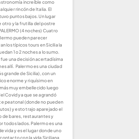
astronomía increíble como
lquier rincón de Italia. El
tuvo puntos bajos. Un lugar
otro y la frutilla del postre
l. PALERMO (4 noches) Cuatro
alermo pueden parecer
n los típicos tours en Sicilia la
uedan 1 o 2 noches a lo sumo.
n fue una decisión acertadísima
es allí. Palermo es una ciudad
s grande de Sicilia), con un
rico enorme y riquísimo en
emás muy embellecido luego
del Covid ya que se agrandó
te peatonal (donde no pueden
autos) y esto trajo aparejado el
o de bares, restaurantes y
r todos lados. Palermo es una
de vida y es el lugar donde uno
ontacto con la vida Siciliana