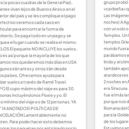
grupo probó 
es (a pocas cuadras de la General Paz).
«caribeña» qu
enes vivan lejos de Buenos Aires o en el
Las imágenes
erior del país y se les complique el pago
noches) A Ag
efectivo veremos cada caso en
con un solo o
ticular para encontrar la forma de
Templos. Un 
olverlo. Se paga todo en un pago y se
templos Grie
quea el lugar cuando se realiza el mismo.
mundo fuera 
LOS El paquete NO INCLUYE los vuelos.
parábamos en
o es así porque la mayoría de los que
lindo y el cl
amos nos quedaremos más días en USA
también apr
lgunos irán antes y otros irán desde
atardeceres 
os países. Ofrecemos ayuda para
2 noches en A
izar vuelos a través de Ramé Travel.
era Siracusa.
O El cupo máximo del viaje es para 30
fue el más la
sonas incluyéndonos Floxie y yo. El
porque nos de
o mínimo del viaje es de 12 personas. YA
Romana del C
 14 ANOTADOS! POLÍTICAS DE
para la Gold
NCELACIÓN Lamentablemente no
de los lugare
sten. Para poder hacer esto debemos
Estuvimos ap
prar los paquetes por anticipado por lo