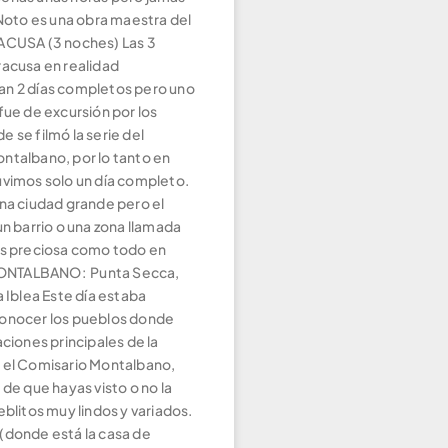
 Noto es una obra maestra del
ACUSA (3 noches) Las 3
racusa en realidad
n 2 días completos pero uno
fue de excursión por los
 se filmó la serie del
ntalbano, por lo tanto en
uvimos solo un día completo.
una ciudad grande pero el
un barrio o una zona llamada
es preciosa como todo en
 MONTALBANO: Punta Secca,
a Iblea Este día estaba
onocer los pueblos donde
aciones principales de la
 el Comisario Montalbano,
 de que hayas visto o no la
eblitos muy lindos y variados.
(donde está la casa de