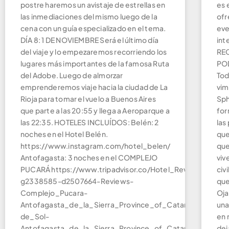
postre haremos un avistaje de estrellas en
es 
las inmediaciones del mismo luego de la
ofr
cena con un guía especializado en el tema.
eve
DÍA 8: 1 DE NOVIEMBRE Será el último día
int
del viaje y lo empezaremos recorriendo los
REC
lugares más importantes de la famosa Ruta
PO
del Adobe. Luego de almorzar
Tod
emprenderemos viaje hacia la ciudad de La
vim
Rioja para tomar el vuelo a Buenos Aires
Sph
que parte a las 20:55 y llega a Aeroparque a
for
las 22:35. HOTELES INCLUÍDOS: Belén: 2
las
noches en el Hotel Belén.
que
https://www.instagram.com/hotel_belen/
que
Antofagasta: 3 noches en el COMPLEJO
viv
PUCARÁ https://www.tripadvisor.co/Hotel_Review-
civ
g2338585-d2507664-Reviews-
que
Complejo_Pucara-
Oja
Antofagasta_de_la_Sierra_Province_of_Catamarca_North
una
de_Sol-
en 
Antofagasta_de_la_Sierra_Province_of_Catamarca_Nort
dej