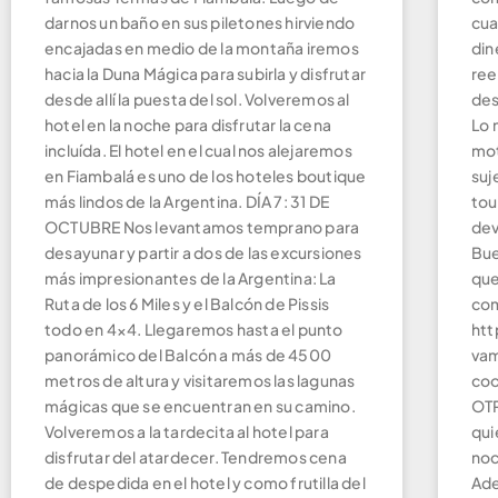
darnos un baño en sus piletones hirviendo
cua
encajadas en medio de la montaña iremos
din
hacia la Duna Mágica para subirla y disfrutar
ree
desde allí la puesta del sol. Volveremos al
des
hotel en la noche para disfrutar la cena
Lo 
incluída. El hotel en el cual nos alejaremos
mot
en Fiambalá es uno de los hoteles boutique
suj
más lindos de la Argentina. DÍA 7: 31 DE
tou
OCTUBRE Nos levantamos temprano para
dev
desayunar y partir a dos de las excursiones
Bue
más impresionantes de la Argentina: La
que
Ruta de los 6 Miles y el Balcón de Pissis
com
todo en 4×4. Llegaremos hasta el punto
htt
panorámico del Balcón a más de 4500
vam
metros de altura y visitaremos las lagunas
coo
mágicas que se encuentran en su camino.
OTR
Volveremos a la tardecita al hotel para
qui
disfrutar del atardecer. Tendremos cena
noc
de despedida en el hotel y como frutilla del
Ade