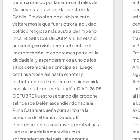
Belén cruzando por la sierra centrales de
ent
Catamarca a través de la cuesta de la
ben
Cébila. Previo al arribo al alojamiento
asi
visitaremos la que fuera otrora la ciudad
com
político religiosa más austral del imperio
esc
Inca, EL SHINCAL DE QUIMIVIL. En el sitio
tra
arqueológico visitaremos el centro de
VIP
interpretación, recorreremos parte de la
Ent
ciudadela, y ascenderemos a uno de los
mom
sitios ceremoniales principales. Luego
Amb
continuamos viaje hasta el hotel y
sig
disfrutaremos de una cena de bienvenida
Ach
con platos típicos de la región. DÍA 2: 26 DE
lim
OCTUBRE Nuestro segundo día propone
al 
salir desde Belén ascendiendo hacia la
a U
Puna Catamarqueña para arribar a la
exp
comarca de El Peñón. Desde allí
Hot
emprenderemos una travesía en 4×4 para
tie
llegar a una de las maravillas más
mer
sorprendentes del país, una enorme
ven