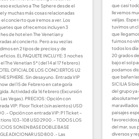
que casi todo
eso exclusivo a The Sphere desde el
llevemos muc
el y muchas más cosas relacionadas
valijas. Espe
 el concierto que iremos a ver. Los
tuvimos un cl
uetes que ofrecemos incluyen 3
que llegamos
hes de hotel en The Venetian y
fuimos no vi
radas al concierto. Pero a su vez las
todos los dí
idimos en 2 tipos de precios y de
20 grados de
eficios. EL PAQUETE INCLUYE: 3 noches
bajo el sol p
el The Venetian 5* (del 14 al 17 febrero)
podamos disf
OTEL OFICIAL DE LOS CONCIERTOS U2
que bañan las 
THE SPHERE. Sin desayuno. Entrada VIP
SICILIA Si bi
show del 15 de Febrero en categoría
del grupo ya 
gida. Actividad día 16 febrero (Excursión
absolutamen
 Las Vegas). PRECIOS: Opción con
maravillados p
rada VIP: Floor Ticket (sin asientos) USD
paisajes esp
0 .- Opción con entrada VIP: P1 Ticket –
favorecidos 
tions 103-108 USD 2900 .- TODOS LOS
del mar, sus 
ECIOS SON EN BASE DOBLE BASE
diversos y re
GLE ADICIONAR USD 800 .- Las