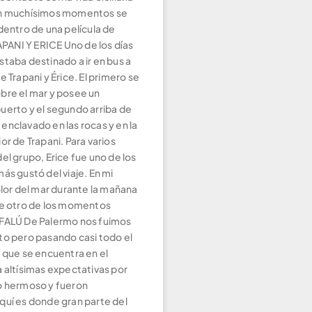
En muchísimos momentos se
dentro de una película de
APANI Y ERICE Uno de los días
taba destinado a ir en bus a
e Trapani y Érice. El primero se
bre el mar y posee un
uerto y el segundo arriba de
enclavado en las rocas y en la
or de Trapani. Para varios
el grupo, Erice fue uno de los
ás gustó del viaje. En mi
olor del mar durante la mañana
ue otro de los momentos
FALÚ De Palermo nos fuimos
to pero pasando casi todo el
 que se encuentra en el
a altísimas expectativas por
o hermoso y fueron
quí es donde gran parte del