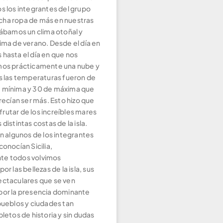
s los integrantes del grupo
ha ropa de más en nuestras
rábamos un clima otoñal y
ima de verano. Desde el día en
 hasta el día en que nos
mos prácticamente una nube y
as las temperaturas fueron de
 mínima y 30 de máxima que
arecían ser más. Esto hizo que
rutar de los increíbles mares
distintas costas de la isla.
en algunos de los integrantes
conocían Sicilia,
te todos volvimos
or las bellezas de la isla, sus
ectaculares que se ven
por la presencia dominante
pueblos y ciudades tan
pletos de historia y sin dudas