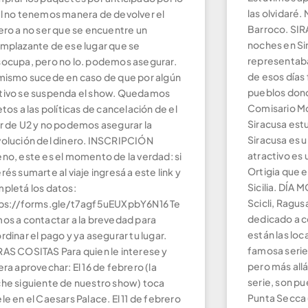
las olvidaré.
l no tenemos manera de devolver el
Barroco. SIR
ero a no ser que se encuentre un
noches en Si
mplazante de ese lugar que se
representaba
ocupa, pero no lo. podemos asegurar.
de esos días 
mismo sucede en caso de que por algún
pueblos donde
ivo se suspenda el show. Quedamos
Comisario Mo
etos a las políticas de cancelación de el
Siracusa est
r de U2 y no podemos asegurar la
Siracusa es 
olución del dinero. INSCRIPCIÓN
atractivo es 
no, este es el momento de la verdad: si
Ortigia que 
rés sumarte al viaje ingresá a este link y
Sicilia. DÍA
pletá los datos:
Scicli, Ragus
ps://forms.gle/t7agf5uEUXpbY6N16 Te
dedicado a c
os a contactar a la brevedad para
están las loc
rdinar el pago y ya asegurar tu lugar.
famosa serie
AS COSITAS Para quien le interese y
pero más allá
era aprovechar: El 16 de febrero (la
serie, son pu
he siguiente de nuestro show) toca
Punta Secca 
le en el Caesars Palace. El 11 de febrero