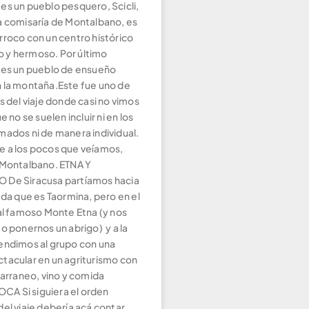
es un pueblo pesquero, Scicli,
a comisaría de Montalbano, es
rroco con un centro histórico
 y hermoso. Por último
 es un pueblo de ensueño
 la montaña.Este fue uno de
s del viaje donde casi no vimos
e no se suelen incluir ni en los
mados ni de manera individual.
 a los pocos que veíamos,
 Montalbano. ETNA Y
 De Siracusa partíamos hacia
ada que es Taormina, pero en el
 al famoso Monte Etna (y nos
o ponernos un abrigo) y a la
endimos al grupo con una
tacular en un agriturismo con
tarraneo, vino y comida
OCA Si siguiera el orden
el viaje debería acá contar