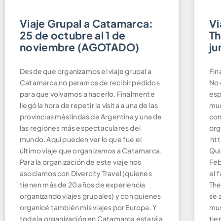
Viaje Grupal a Catamarca:
Vi
25 de octubre al 1 de
Th
noviembre (AGOTADO)
ju
Desde que organizamos el viaje grupal a
Fin
Catamarca no paramos de recibir pedidos
No 
para que volvamos a hacerlo. Finalmente
esp
llegó la hora de repetir la visita a una de las
muc
provincias más lindas de Argentina y una de
con
las regiones más espectaculares del
org
mundo. Aquí pueden ver lo que fue el
htt
último viaje que organizamos a Catamarca.
Qui
Para la organización de este viaje nos
Feb
asociamos con Divercity Travel (quienes
el 
tienen más de 20 años de experiencia
The
organizando viajes grupales) y con quienes
se 
organicé también mis viajes por Europa. Y
mus
toda la organización en Catamarca estará a
tie