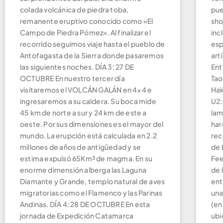
colada volcánica de piedra toba,
pue
remanente eruptivo conocido como «El
sho
Campo de Piedra Pómez». Al finalizar el
inc
recorrido seguimos viaje hasta el pueblo de
esp
Antofagasta de la Sierra donde pasaremos
art
las siguientes noches. DÍA 3: 27 DE
Ent
OCTUBRE En nuestro tercer día
Tao
visitaremos el VOLCÁN GALÁN en 4×4 e
Hak
ingresaremos a su caldera. Su boca mide
U2:
45 km de norte a sur y 24 km de este a
lam
oeste. Por sus dimensiones es el mayor del
har
mundo. La erupción está calculada en 2.2
rec
millones de años de antigüedad y se
de 
estima expulsó 65Km³ de magma. En su
Fee
enorme dimensión alberga las Laguna
de 
Diamante y Grande, templo natural de aves
ent
migratorias como el Flamenco y las Parinas
una
Andinas. DÍA 4: 28 DE OCTUBRE En esta
(en
jornada de Expedición Catamarca
ubi