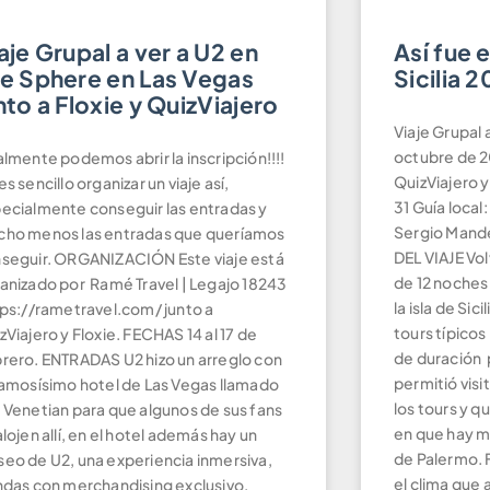
aje Grupal a ver a U2 en
Así fue e
e Sphere en Las Vegas
Sicilia 
nto a Floxie y QuizViajero
Viaje Grupal a
octubre de 
almente podemos abrir la inscripción!!!!
QuizViajero y
es sencillo organizar un viaje así,
31 Guía loca
ecialmente conseguir las entradas y
Sergio Mand
ho menos las entradas que queríamos
DEL VIAJE Vo
seguir. ORGANIZACIÓN Este viaje está
de 12 noches 
anizado por Ramé Travel | Legajo 18243
la isla de Sic
ps://rametravel.com/ junto a
tours típicos 
zViajero y Floxie. FECHAS 14 al 17 de
de duración p
rero. ENTRADAS U2 hizo un arreglo con
permitió visi
famosísimo hotel de Las Vegas llamado
los tours y q
 Venetian para que algunos de sus fans
en que hay m
alojen allí, en el hotel además hay un
de Palermo.
eo de U2, una experiencia inmersiva,
el clima que 
ndas con merchandising exclusivo,