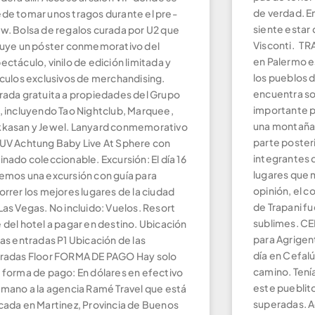
de verdad. 
de tomar unos tragos durante el pre-
siente estar 
w. Bolsa de regalos curada por U2 que
Visconti. TR
luye un póster conmemorativo del
en Palermo es
ectáculo, vinilo de edición limitada y
los pueblos d
ículos exclusivos de merchandising.
encuentra so
rada gratuita a propiedades del Grupo
importante p
, incluyendo Tao Nightclub, Marquee,
una montaña 
kasan y Jewel. Lanyard conmemorativo
parte posteri
UV Achtung Baby Live At Sphere con
integrantes d
inado coleccionable. Excursión: El día 16
lugares que m
emos una excursión con guía para
opinión, el c
orrer los mejores lugares de la ciudad
de Trapani f
Las Vegas. No incluido: Vuelos. Resort
sublimes. CE
 del hotel a pagar en destino. Ubicación
para Agrigen
las entradas P1 Ubicación de las
día en Cefalú
radas Floor FORMA DE PAGO Hay solo
camino. Tení
 forma de pago: En dólares en efectivo
este pueblit
 mano a la agencia Ramé Travel que está
superadas. A
cada en Martinez, Provincia de Buenos