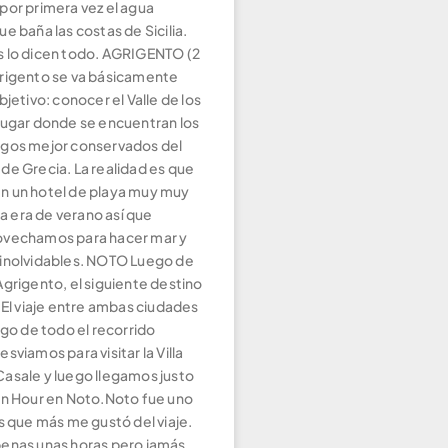
por primera vez el agua
e baña las costas de Sicilia.
 lo dicen todo. AGRIGENTO (2
rigento se va básicamente
bjetivo: conocer el Valle de los
lugar donde se encuentran los
gos mejor conservados del
de Grecia. La realidad es que
 un hotel de playa muy muy
ima era de verano así que
ovechamos para hacer mar y
inolvidables. NOTO Luego de
grigento, el siguiente destino
 El viaje entre ambas ciudades
rgo de todo el recorrido
sviamos para visitar la Villa
asale y luego llegamos justo
en Hour en Noto.Noto fue uno
s que más me gustó del viaje.
enas unas horas pero jamás