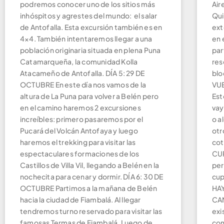
podremos conocer uno de los sitios más
Air
inhóspitos y agrestes del mundo: el salar
Qui
de Antofalla. Esta excursión también es en
ext
4×4. También intentaremos llegar a una
en 
población originaria situada en plena Puna
par
Catamarqueña, la comunidad Kolla
res
Atacameño de Antofalla. DÍA 5: 29 DE
blo
OCTUBRE En este día nos vamos de la
VUE
altura de La Puna para volver a Belén pero
Est
en el camino haremos 2 excursiones
vay
increíbles: primero pasaremos por el
o a
Pucará del Volcán Antofaya y luego
otr
haremos el trekking para visitar las
cot
espectaculares formaciones de los
CUP
Castillos de Villa Vil, llegando a Belén en la
per
nochecita para cenar y dormir. DÍA 6: 30 DE
cup
OCTUBRE Partimos a la mañana de Belén
HAY
hacia la ciudad de Fiambalá. Al llegar
CA
tendremos turno reservado para visitar las
exi
famosas Termas de Fiambalá. Luego de
com