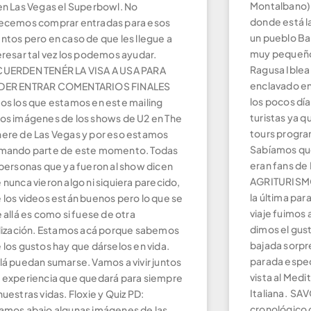
Montalbano) 
en Las Vegas el Superbowl. No
donde está l
ecemos comprar entradas para esos
un pueblo Ba
ntos pero en caso de que les llegue a
muy pequeño
eresar tal vez los podemos ayudar.
Ragusa Iblea
UERDEN TENÉR LA VISA A USA PARA
enclavado en
DER ENTRAR COMENTARIOS FINALES
los pocos día
os los que estamos en este mailing
turistas ya qu
os imágenes de los shows de U2 en The
tours progra
ere de Las Vegas y por eso estamos
Sabíamos que
mando parte de este momento. Todas
eran fans de
 personas que ya fueron al show dicen
AGRITURISMO
 nunca vieron algo ni siquiera parecido,
la última par
 los videos están buenos pero lo que se
viaje fuimos
e allá es como si fuese de otra
dimos el gust
ilización. Estamos acá porque sabemos
bajada sorpr
 los gustos hay que dárselos en vida.
parada espec
lá puedan sumarse. Vamos a vivir juntos
vista al Medi
ern_Argentina.html
 experiencia que quedará para siempre
Italiana. SAV
nuestras vidas. Floxie y Quiz PD:
cronológico d
hern_Argen.html
amos abajo algunas imágenes de las