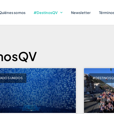
Quiénes somos
#DestinosQV
Newsletter
Términos
inosQV
TADOS UNIDOS
#DESTINOS