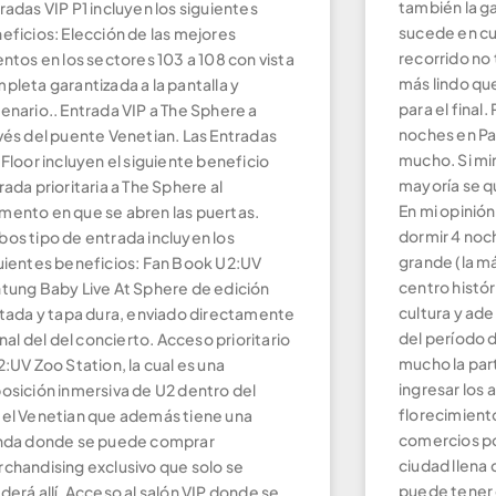
también la g
radas VIP P1 incluyen los siguientes
sucede en cua
eficios: Elección de las mejores
recorrido no 
entos en los sectores 103 a 108 con vista
más lindo que 
pleta garantizada a la pantalla y
para el fina
enario.. Entrada VIP a The Sphere a
noches en P
vés del puente Venetian. Las Entradas
mucho. Si mira
 Floor incluyen el siguiente beneficio
mayoría se q
rada prioritaria a The Sphere al
En mi opinió
ento en que se abren las puertas.
dormir 4 noch
os tipo de entrada incluyen los
grande (la má
uientes beneficios: Fan Book U2:UV
centro histó
tung Baby Live At Sphere de edición
cultura y ad
itada y tapa dura, enviado directamente
del período 
final del del concierto. Acceso prioritario
mucho la par
2:UV Zoo Station, la cual es una
ingresar los 
osición inmersiva de U2 dentro del
florecimient
el Venetian que además tiene una
comercios po
nda donde se puede comprar
ciudad llena 
chandising exclusivo que solo se
puede tener c
derá allí. Acceso al salón VIP donde se