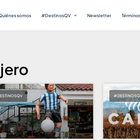
Quiénes somos
#DestinosQV
Newsletter
Términos
jero
ESTINOSQV
#DESTINOS