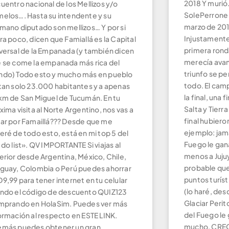
2018 Y murió
uentro nacional de los Mellizos y/o
SolePerrone
elos…. Hasta su intendente y su
marzo de 201
mano diputado son mellizos… Y por si
Injustament
ra poco, dicen que Famiallá es la Capital
primera rond
versal de la Empanada (y también dicen
merecía avan
 se come la empanada más rica del
triunfo se pe
do) Todo esto y mucho más en pueblo
todo. El cam
tan solo 23.000 habitantes y a apenas
la final, una 
km de San Miguel de Tucumán. En tu
Salta y Tierr
xima visita al Norte Argentino, nos vas a
final hubier
ar por Famaillá??? Desde que me
ejemplo: jam
eré de todo esto, está en mi top 5 del
Fuego le gan
 do list». QV IMPORTANTE Si viajas al
menos a Juju
erior desde Argentina, México, Chile,
probable qu
guay, Colombia o Perú puedes ahorrar
puntos turíst
9,99 para tener internet en tu celular
(lo haré, des
ndo el código de descuento QUIZ123
Glaciar Peri
prando en HolaSim. Puedes ver más
del Fuego le 
ormación al respecto en ESTE LINK.
mucho. CREO
más puedes obtener un gran