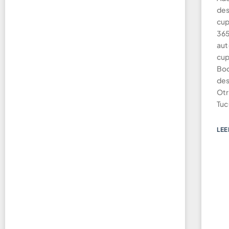
des
cup
365
aut
cup
Boo
des
Otr
Tu
LEE