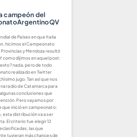
 campeón del
natoArgentinoQV
dial de Países en que Italia
ón, hicimos el Campeonato
75,3676,3677,3678,3679,3680,3681,3682,3683,3684,3685,3686,
 Provincias y Mendoza resultó
 Y como dijimos en aquel post:
a esto? nada, pero de todo
ato realizado en Twitter
ísimo jugo. Tan así que nos
una radio de Catamarca para
 algunas conclusiones que
atención. Pero vayamos por
ue que inició en campeonato:
 esta distribución va a ser
a. El criterio fue elegir 12
eclasificadas, las que
te tuvieran más chances de