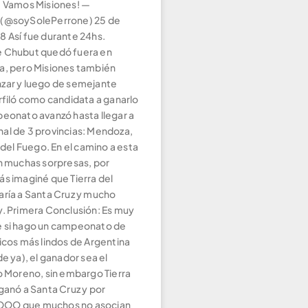
. Vamos Misiones! —
 (@soySolePerrone) 25 de
8 Así fue durante 24hs.
e Chubut quedó fuera en
a, pero Misiones también
zar y luego de semejante
rfiló como candidata a ganarlo
peonato avanzó hasta llegar a
final de 3 provincias: Mendoza,
a del Fuego. En el camino a esta
on muchas sorpresas, por
ás imaginé que Tierra del
aría a Santa Cruz y mucho
y. Primera Conclusión: Es muy
e si hago un campeonato de
icos más lindos de Argentina
de ya), el ganador sea el
to Moreno, sin embargo Tierra
ganó a Santa Cruz y por
OO que muchos no asocian