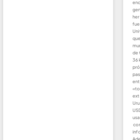
enc
gem
her
fue
Uni
que
mun
de 
36 
pró
pas
ent
«to
ext
Uru
USD
usa
com
inf
Ade