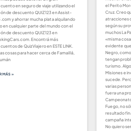
el Perito Mor
cuento en seguro de viaje utilizando el
Cruz. Creo q
ón de descuento QUIZ123 en Assist-
atracciones 
.com y ahorrar mucha plata alquilando
según su pro
o en cualquier parte del mundo con el
muchos La Pa
ón de descuento QUIZ123 en
«misma cosa».
kingCars.com. Encontrá más
evidente que
cuentos de QuizViajero en ESTE LINK.
Negro, como
as cosas para hacer cerca de Famaillá,
tengan probl
cumán
turismo. Algo
Misiones e in
R MÁS »
sucede. Pero
varias perso
fuera una pro
Campeonato, l
Fuego, no sól
resultado fin
campaña inte
No quiero ser