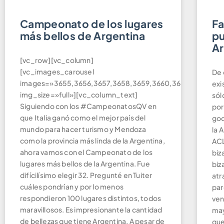
Campeonato de los lugares
Fa
más bellos de Argentina
pu
Ar
[vc_row][vc_column]
[vc_images_carousel
De 
images=»3655,3656,3657,3658,3659,3660,3661,3662,3663
exi
img_size=»full»][vc_column_text]
sól
Siguiendo con los #CampeonatosQV en
por
que Italia ganó como el mejor país del
goo
mundo para hacer turismo y Mendoza
la 
como la provincia más linda de la Argentina,
ACL
ahora vamos con el Campeonato de los
biz
lugares más bellos de la Argentina. Fue
biz
difícilísimo elegir 32. Pregunté en Tuiter
atr
cuáles pondrían y por lo menos
par
respondieron 100 lugares distintos, todos
ven
maravillosos. Es impresionante la cantidad
may
de bellezas que tiene Argentina. A pesar de
que