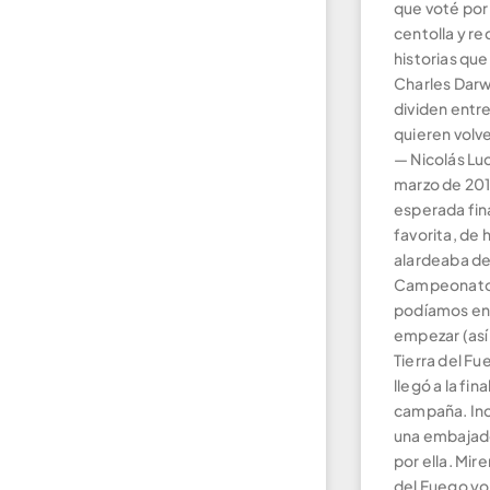
que voté por
centolla y rec
historias que 
Charles Darw
dividen entre
quieren volv
— Nicolás Lu
marzo de 2018
esperada fina
favorita, de 
alardeaba de
Campeonato n
podíamos ent
empezar (así
Tierra del Fu
llegó a la fin
campaña. Incl
una embajado
por ella. Mire
del Fuego yo