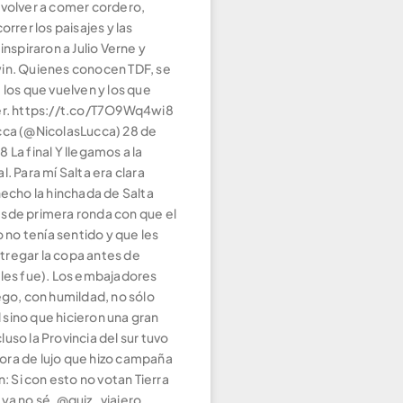
 volver a comer cordero,
orrer los paisajes y las
inspiraron a Julio Verne y
in. Quienes conocen TDF, se
 los que vuelven y los que
er. https://t.co/T7O9Wq4wi8
cca (@NicolasLucca) 28 de
 La final Y llegamos a la
l. Para mí Salta era clara
hecho la hinchada de Salta
sde primera ronda con que el
o tenía sentido y que les
regar la copa antes de
 les fue). Los embajadores
ego, con humildad, no sólo
al sino que hicieron una gran
uso la Provincia del sur tuvo
ra de lujo que hizo campaña
n: Si con esto no votan Tierra
 ya no sé, @quiz_viajero