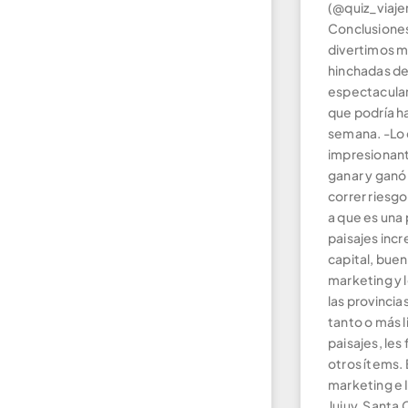
(@quiz_viaje
Conclusiones
divertimos m
hinchadas de
espectacular
que podría h
semana. -Lo
impresionant
ganar y ganó
correr riesg
a que es una
paisajes inc
capital, bue
marketing y l
las provinci
tanto o más 
paisajes, les 
otros ítems. 
marketing e 
Jujuy, Santa 