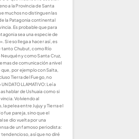
eno a la Provincia de Santa
ue muchos no distinguen las
de la Patagonia continental
vincia. Es probable que para
tagonia sea una especie de
 Si eso llega a hacer así, es
 tanto Chubut, como Río
 Neuquén y como Santa Cruz,
emas de comunicación a nivel
 que, por ejemplo con Salta,
cluso Tierra del Fuego, no
 UN DATO LLAMATIVO: Leí a
nas hablar de Ushuaia como si
vincia. Volviendo al
a pelea entre Jujuy y Tierra el
o fue pareja, sino que el
al se dio vuelta por una
nsa de un famoso periodista:
 tendencioso, así que no diré