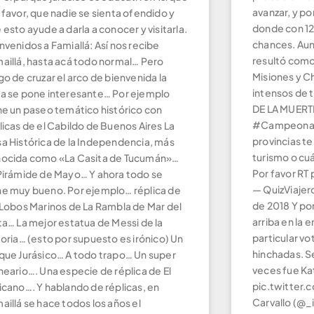
avanzar, y p
 favor, que nadie se sienta ofendido y
donde con 12
 esto ayude a darla a conocer y visitarla.
chances. Aun
nvenidos a Famiallá: Así nos recibe
resultó como
aillá, hasta acá todo normal… Pero
Misiones y C
go de cruzar el arco de bienvenida la
intensos de
a se pone interesante… Por ejemplo
DE LA MUERTE
ne un paseo temático histórico con
#Campeonato
licas de el Cabildo de Buenos Aires La
provincias te
a Histórica de la Independencia, más
turismo o cu
ocida como «La Casita de Tucumán»…
Por favor RT
Pirámide de Mayo… Y ahora todo se
— QuizViajer
e muy bueno. Por ejemplo… réplica de
de 2018 Y po
 Lobos Marinos de La Rambla de Mar del
arriba en la 
ta… La mejor estatua de Messi de la
particular vo
toria… (esto por supuesto es irónico) Un
hinchadas. Se
que Jurásico… A todo trapo… Un super
veces fue Ka
neario…. Una especie de réplica de El
pic.twitter
icano…. Y hablando de réplicas, en
Carvallo (@_
aillá se hace todos los años el