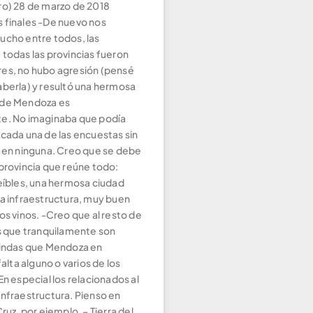
ro) 28 de marzo de 2018
 finales -De nuevo nos
ucho entre todos, las
 todas las provincias fueron
es, no hubo agresión (pensé
aberla) y resultó una hermosa
 de Mendoza es
e. No imaginaba que podía
 cada una de las encuestas sin
o en ninguna. Creo que se debe
 provincia que reúne todo:
reíbles, una hermosa ciudad
na infraestructura, muy buen
os vinos. -Creo que al resto de
as que tranquilamente son
lindas que Mendoza en
falta alguno o varios de los
En especial los relacionados al
Infraestructura. Pienso en
Cruz, por ejemplo. – Tierra del