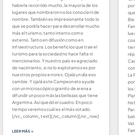
haberla recorrido mucho, la mayoría de los
por
lugares que nombraron no los conocía ni de
que
nombre. También es impresionante todo lo
Bie
que se podría hacer para desarrollar mucho
Fam
más el turismo, tanto interno como
lue
externo. Tanto en difusión como en
cos
infraestructura. Los beneficios que trae el
tie
turismo para la sociedad no hace falta ni
rép
mencionarlos. Y nuestro país es agraciado
Cas
de nacimiento, si no lo explotamos es por
con
nuestros propios errores. Ojalá un día eso
La 
cambie. Y ojalá este Campeonato ayude
pon
con un microscópico granito de arena a
los
difundir un poco más las bellezas que tiene
Pla
Argentina. Así quedó el cuadro. En poco
his
tiempo veremos cuál es el más votado.
Par
[/vc_column_text][/vc_column][/vc_row]
bal
Vat
Fam
LEER MÁS »