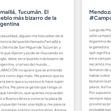
maillá, Tucumán. El
Mendoza
eblo más bizarro de la
#Campo
gentina
Luego del Mun
salió campe
casualidad, alguien me hizo saber de la
,3664,3665,3666,3667,3668,3669,3670,3671,3672,3673,3674,36
Argentino de
stencia del pueblo llamado Famaillá a
la ganadora.
o 36kms de San Miguel de Tucumán, y
qué signific
 lo que dijeron y pude ver buscando en
este campeon
gle, debe ser el pueblo más bizarro de
sacamos much
Argentina, o tal vez del mundo….
llamaron de 
ARACIÓN: no quiero que se entienda
hablar sobre
arra como algo malo. Me parece que es
llamaron la 
arra pero que a su vez eso lo hace super
pasos. Así f
activa. Me parece genial que tenga un
Por supuesto,
que temático, que quienes no puedan
siempre injust
ir a Buenos Aires a conocer la plaza de
provincias pr
o puedan tener una réplica, me parece
probablemen
 el parque jurásico es educativo. Así que