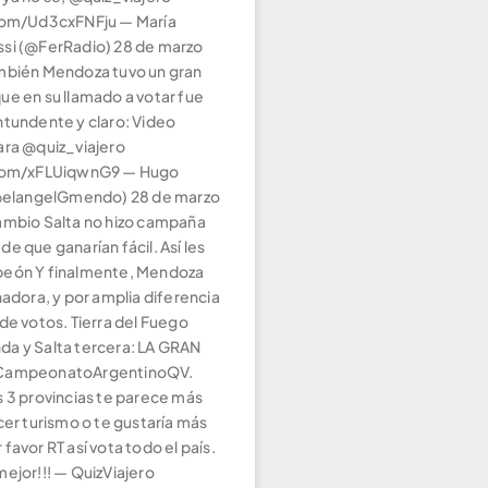
.com/Ud3cxFNFju — María
si (@FerRadio) 28 de marzo
mbién Mendoza tuvo un gran
ue en su llamado a votar fue
ntundente y claro: Video
ara @quiz_viajero
.com/xFLUiqwnG9 — Hugo
(@elangelGmendo) 28 de marzo
ambio Salta no hizo campaña
e que ganarían fácil. Así les
peón Y finalmente, Mendoza
nadora, y por amplia diferencia
de votos. Tierra del Fuego
a y Salta tercera: LA GRAN
#CampeonatoArgentinoQV.
s 3 provincias te parece más
cer turismo o te gustaría más
favor RT así vota todo el país.
ejor!!! — QuizViajero