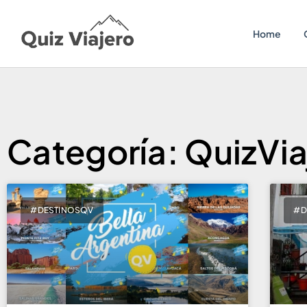
Home
Categoría: QuizVia
#DESTINOSQV
#D