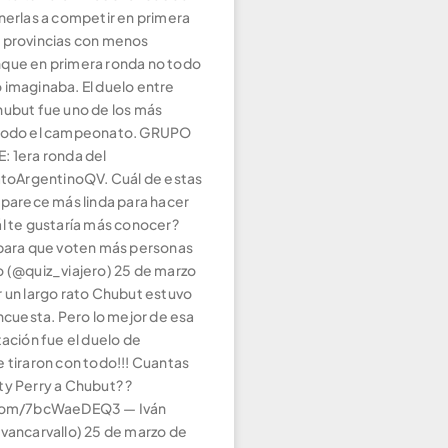
onerlas a competir en primera
 provincias con menos
que en primera ronda no todo
 imaginaba. El duelo entre
hubut fue uno de los más
 todo el campeonato. GRUPO
: 1era ronda del
ArgentinoQV. Cuál de estas
 parece más linda para hacer
ál te gustaría más conocer?
 para que voten más personas
o (@quiz_viajero) 25 de marzo
r un largo rato Chubut estuvo
encuesta. Pero lo mejor de esa
tación fue el duelo de
 tiraron con todo!!! Cuantas
ty Perry a Chubut? ?
.com/7bcWaeDEQ3 — Iván
ivancarvallo) 25 de marzo de