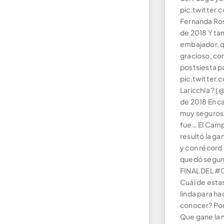
pic.twitter
Fernanda Ros
de 2018 Y ta
embajador, q
gracioso, co
postsiesta p
pic.twitter
Laricchia ? 
de 2018 En c
muy seguros d
fue… El Cam
resultó la ga
y con récord 
quedó segund
FINAL DEL 
Cuál de esta
linda para ha
conocer? Por 
Que gane la m